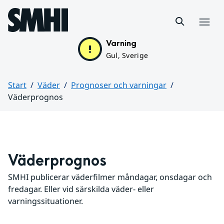
Hoppa till sidans innehåll
Meny
Varning
Gul, Sverige
Start
Väder
Prognoser och varningar
Väderprognos
Huvudinnehåll
Väderprognos
SMHI publicerar väderfilmer måndagar, onsdagar och 
fredagar. Eller vid särskilda väder- eller 
varningssituationer.