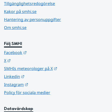
Tillgänglighetsredogörelse
Kakor på smhi.se
Hantering av personuppgifter
Om smhi.se
Följ SMHI
Länk till annan webbplats.
Facebook
Länk till annan webbplats.
X
Länk till annan webbplats.
SMHIs meteorologer på X
Länk till annan webbplats.
Linkedin
Länk till annan webbplats.
Instagram
Policy för sociala medier
Datavärdskap