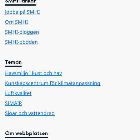
SMHI-länkar
Jobba på SMHI
Om SMHI
SMHI-bloggen
SMHI-podden
Teman
Havsmiljö i kust och hav
Kunskapscentrum för klimatanpassning
Luftkvalitet
SIMAIR
Sjöar och vattendrag
Om webbplatsen