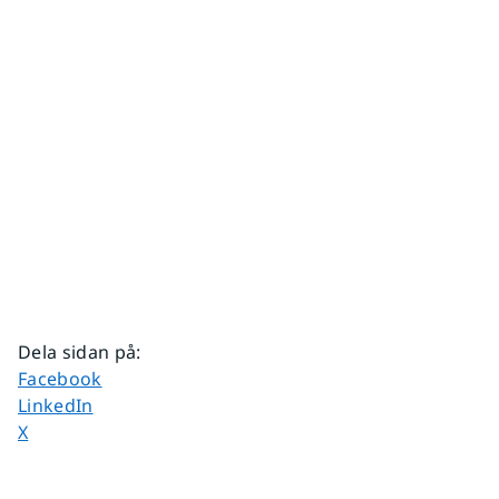
Dela sidan på
:
Dela sidan på
Facebook
Dela sidan på
LinkedIn
Dela sidan på
X