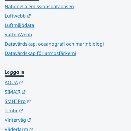
Nationella emissionsdatabasen
Länk till annan webbplats.
Luftwebb
Luftmiljödata
VattenWebb
Datavärdskap, oceanografi och marinbiologi
Datavärdskap för atmosfärkemi
Logga in
Länk till annan webbplats.
AQUA
Länk till annan webbplats.
SIMAIR
Länk till annan webbplats.
SMHI Pro
Länk till annan webbplats.
Timbr
Länk till annan webbplats.
Vinterväg
Länk till annan webbplats.
Väderlarm