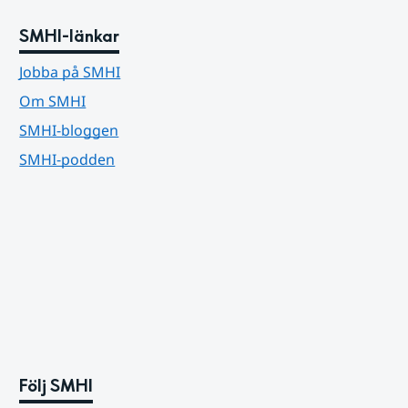
SMHI-länkar
Jobba på SMHI
Om SMHI
SMHI-bloggen
SMHI-podden
Följ SMHI