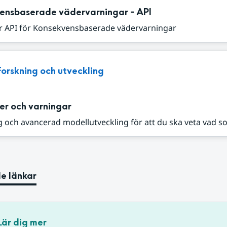
ensbaserade vädervarningar - API
r API för Konsekvensbaserade vädervarningar
Forskning och utveckling
er och varningar
 och avancerad modellutveckling för att du ska veta vad s
e länkar
Lär dig mer