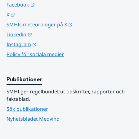
Länk till annan webbplats.
Facebook
Länk till annan webbplats.
X
Länk till annan webbplats.
SMHIs meteorologer på X
Länk till annan webbplats.
Linkedin
Länk till annan webbplats.
Instagram
Policy för sociala medier
Publikationer
SMHI ger regelbundet ut tidskrifter, rapporter och 
faktablad.
Sök publikationer
Nyhetsbladet Medvind