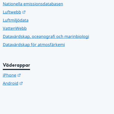
Nationella emissionsdatabasen
Länk till annan webbplats.
Luftwebb
Luftmiljödata
VattenWebb
Datavärdskap, oceanografi och marinbiologi
Datavärdskap för atmosfärkemi
Väderappar
Länk till annan webbplats.
iPhone
Länk till annan webbplats.
Android