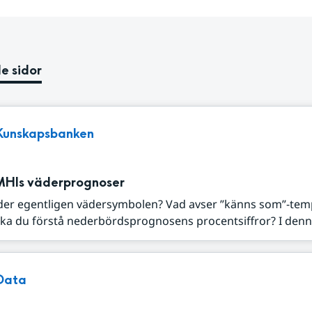
e sidor
Kunskapsbanken
MHIs väderprognoser
der egentligen vädersymbolen? Vad avser ”känns som”-tem
ka du förstå nederbördsprognosens procentsiffror? I denna
Data