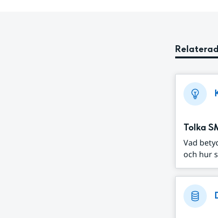
Relaterad
Tolka S
Vad bety
och hur s