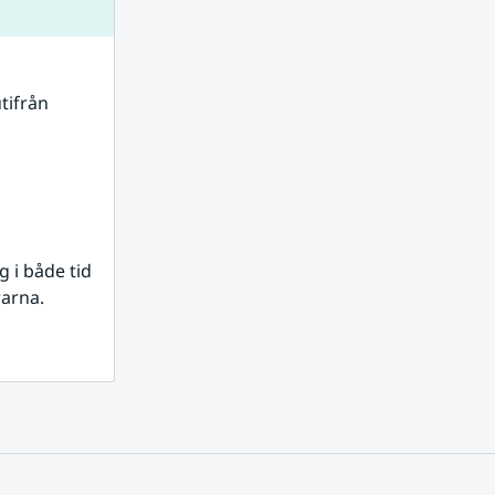
tifrån 
i både tid 
rarna.