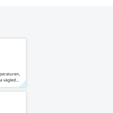
peraturen,
 vägled...