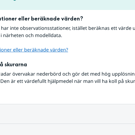
tioner eller beräknade värden?
r har inte observationsstationer, istället beräknas ett värde u
 i närheten och modelldata.
ioner eller beräknade värden?
på skurarna
radar övervakar nederbörd och gör det med hög upplösning 
Den är ett värdefullt hjälpmedel när man vill ha koll på sku