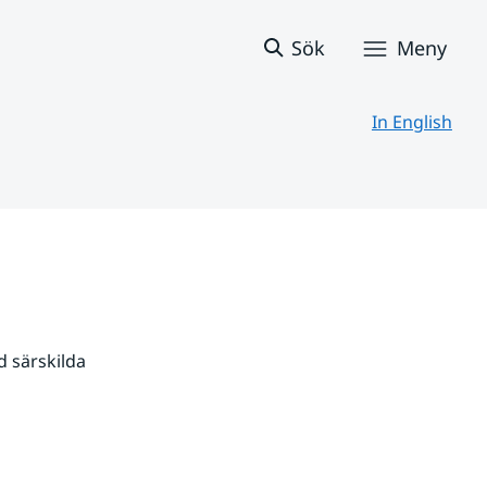
Sök
Meny
In English
 särskilda 