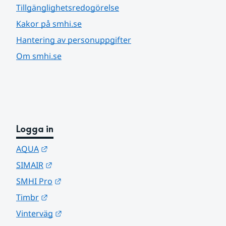
Tillgänglighetsredogörelse
Kakor på smhi.se
Hantering av personuppgifter
Om smhi.se
Logga in
Länk till annan webbplats.
AQUA
Länk till annan webbplats.
SIMAIR
Länk till annan webbplats.
SMHI Pro
Länk till annan webbplats.
Timbr
Länk till annan webbplats.
Vinterväg