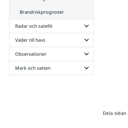
Brandriskprognoser
Radar och satellit
Väder till havs
Undersidor
för
Radar
Observationer
Undersidor
och
för
satellit
Väder
Mark och vatten
Undersidor
till
för
havs
Observationer
Undersidor
för
Mark
och
vatten
Dela sidan