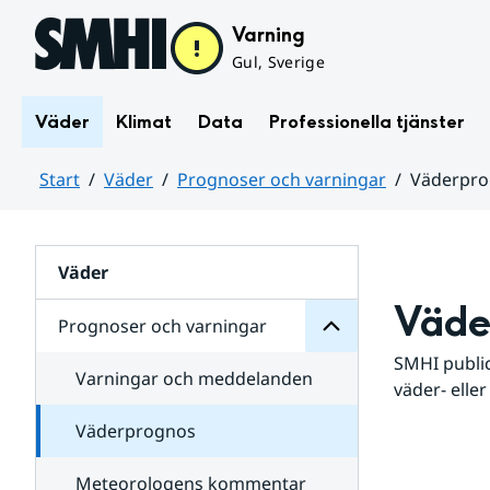
Hoppa till sidans innehåll
Varning
Gul, Sverige
Väder
Klimat
Data
Professionella tjänster
Start
Väder
Prognoser och varningar
Väderpr
varningar
och
Huvudinnehåll
Prognoser
för
Undersidor
Väder
Väde
Prognoser och varningar
SMHI public
Varningar och meddelanden
väder- eller
Väderprognos
Meteorologens kommentar