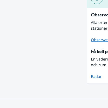
Observa
Alla orte
stationer
Observat
Få koll 
En väder
och rum. 
Radar