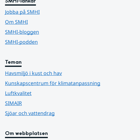
SMHI-länkar
Jobba på SMHI
Om SMHI
SMHI-bloggen
SMHI-podden
Teman
Havsmiljö i kust och hav
Kunskapscentrum för klimatanpassning
Luftkvalitet
SIMAIR
Sjöar och vattendrag
Om webbplatsen