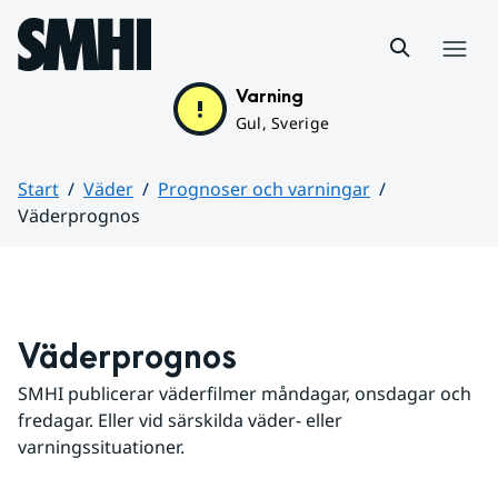
Hoppa till sidans innehåll
Meny
Varning
Gul, Sverige
Start
Väder
Prognoser och varningar
Väderprognos
Huvudinnehåll
Väderprognos
SMHI publicerar väderfilmer måndagar, onsdagar och 
fredagar. Eller vid särskilda väder- eller 
varningssituationer.