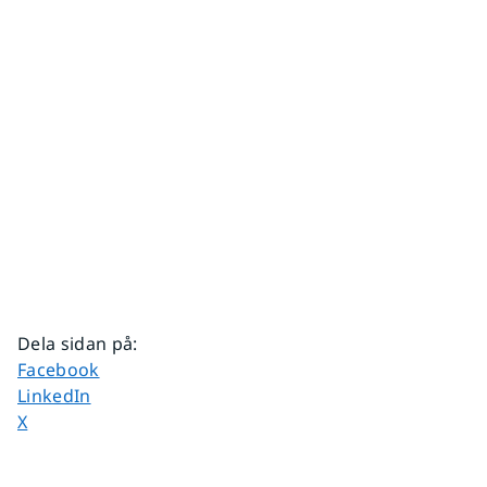
Dela sidan på
:
Dela sidan på
Facebook
Dela sidan på
LinkedIn
Dela sidan på
X