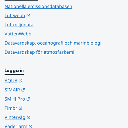
Nationella emissionsdatabasen
Länk till annan webbplats.
Luftwebb
Luftmiljödata
VattenWebb
Datavärdskap, oceanografi och marinbiologi
Datavärdskap för atmosfärkemi
Logga in
Länk till annan webbplats.
AQUA
Länk till annan webbplats.
SIMAIR
Länk till annan webbplats.
SMHI Pro
Länk till annan webbplats.
Timbr
Länk till annan webbplats.
Vinterväg
Länk till annan webbplats.
Väderlarm