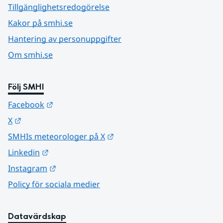
Tillgänglighetsredogörelse
Kakor på smhi.se
Hantering av personuppgifter
Om smhi.se
Följ SMHI
Länk till annan webbplats.
Facebook
Länk till annan webbplats.
X
Länk till annan webbplats.
SMHIs meteorologer på X
Länk till annan webbplats.
Linkedin
Länk till annan webbplats.
Instagram
Policy för sociala medier
Datavärdskap