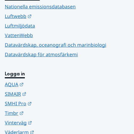
Nationella emissionsdatabasen
Länk till annan webbplats.
Luftwebb
Luftmiljödata
VattenWebb
Datavärdskap, oceanografi och marinbiologi
Datavärdskap för atmosfärkemi
Logga in
Länk till annan webbplats.
AQUA
Länk till annan webbplats.
SIMAIR
Länk till annan webbplats.
SMHI Pro
Länk till annan webbplats.
Timbr
Länk till annan webbplats.
Vinterväg
Länk till annan webbplats.
Väderlarm