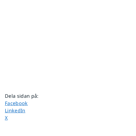
Dela sidan på
:
Dela sidan på
Facebook
Dela sidan på
LinkedIn
Dela sidan på
X