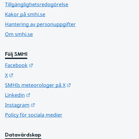
Tillgänglighetsredogörelse
Kakor på smhi.se
Hantering av personuppgifter
Om smhi.se
Följ SMHI
Länk till annan webbplats.
Facebook
Länk till annan webbplats.
X
Länk till annan webbplats.
SMHIs meteorologer på X
Länk till annan webbplats.
Linkedin
Länk till annan webbplats.
Instagram
Policy för sociala medier
Datavärdskap