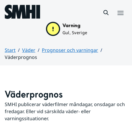
Hoppa till sidans innehåll
Meny
Varning
Gul, Sverige
Start
Väder
Prognoser och varningar
Väderprognos
Huvudinnehåll
Väderprognos
SMHI publicerar väderfilmer måndagar, onsdagar och 
fredagar. Eller vid särskilda väder- eller 
varningssituationer.