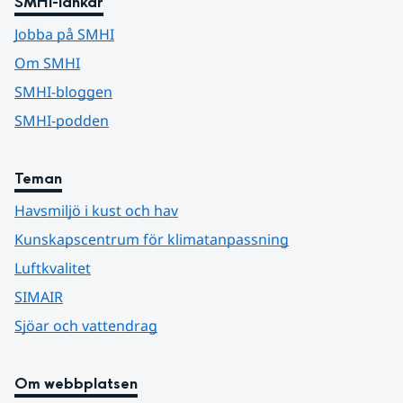
SMHI-länkar
Jobba på SMHI
Om SMHI
SMHI-bloggen
SMHI-podden
Teman
Havsmiljö i kust och hav
Kunskapscentrum för klimatanpassning
Luftkvalitet
SIMAIR
Sjöar och vattendrag
Om webbplatsen