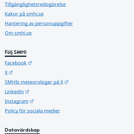
Tillgänglighetsredogörelse
Kakor på smhi.se
Hantering av personuppgifter
Om smhi.se
Följ SMHI
Länk till annan webbplats.
Facebook
Länk till annan webbplats.
X
Länk till annan webbplats.
SMHIs meteorologer på X
Länk till annan webbplats.
Linkedin
Länk till annan webbplats.
Instagram
Policy för sociala medier
Datavärdskap