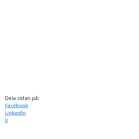
Dela sidan på
:
Dela sidan på
Facebook
Dela sidan på
LinkedIn
Dela sidan på
X