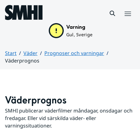
Hoppa till sidans innehåll
Meny
Varning
Gul, Sverige
Start
Väder
Prognoser och varningar
Väderprognos
Huvudinnehåll
Väderprognos
SMHI publicerar väderfilmer måndagar, onsdagar och 
fredagar. Eller vid särskilda väder- eller 
varningssituationer.