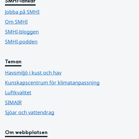
SMHI-länkar
Jobba på SMHI
Om SMHI
SMHI-bloggen
SMHI-podden
Teman
Havsmiljö i kust och hav
Kunskapscentrum för klimatanpassning
Luftkvalitet
SIMAIR
Sjöar och vattendrag
Om webbplatsen