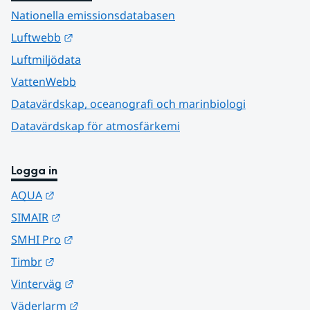
Nationella emissionsdatabasen
Länk till annan webbplats.
Luftwebb
Luftmiljödata
VattenWebb
Datavärdskap, oceanografi och marinbiologi
Datavärdskap för atmosfärkemi
Logga in
Länk till annan webbplats.
AQUA
Länk till annan webbplats.
SIMAIR
Länk till annan webbplats.
SMHI Pro
Länk till annan webbplats.
Timbr
Länk till annan webbplats.
Vinterväg
Länk till annan webbplats.
Väderlarm