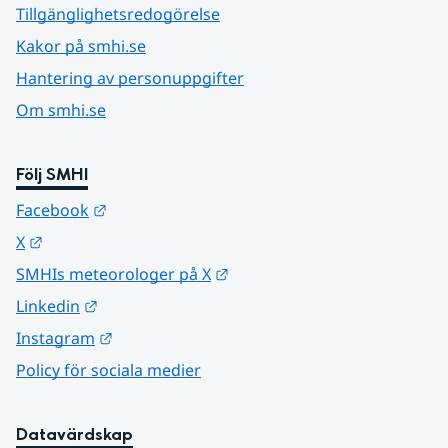
Tillgänglighetsredogörelse
Kakor på smhi.se
Hantering av personuppgifter
Om smhi.se
Följ SMHI
Länk till annan webbplats.
Facebook
Länk till annan webbplats.
X
Länk till annan webbplats.
SMHIs meteorologer på X
Länk till annan webbplats.
Linkedin
Länk till annan webbplats.
Instagram
Policy för sociala medier
Datavärdskap