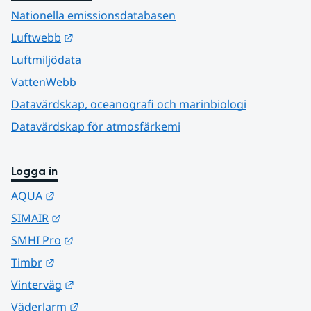
Nationella emissionsdatabasen
Länk till annan webbplats.
Luftwebb
Luftmiljödata
VattenWebb
Datavärdskap, oceanografi och marinbiologi
Datavärdskap för atmosfärkemi
Logga in
Länk till annan webbplats.
AQUA
Länk till annan webbplats.
SIMAIR
Länk till annan webbplats.
SMHI Pro
Länk till annan webbplats.
Timbr
Länk till annan webbplats.
Vinterväg
Länk till annan webbplats.
Väderlarm