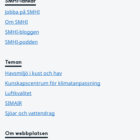
SMHI-länkar
Jobba på SMHI
Om SMHI
SMHI-bloggen
SMHI-podden
Teman
Havsmiljö i kust och hav
Kunskapscentrum för klimatanpassning
Luftkvalitet
SIMAIR
Sjöar och vattendrag
Om webbplatsen