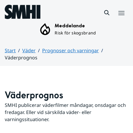
Hoppa till sidans innehåll
Meny
Meddelande
Risk för skogsbrand
Start
Väder
Prognoser och varningar
Väderprognos
Huvudinnehåll
Väderprognos
SMHI publicerar väderfilmer måndagar, onsdagar och 
fredagar. Eller vid särskilda väder- eller 
varningssituationer.