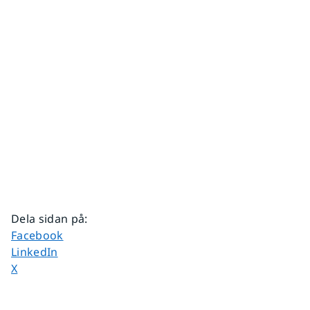
Dela sidan på
:
Dela sidan på
Facebook
Dela sidan på
LinkedIn
Dela sidan på
X