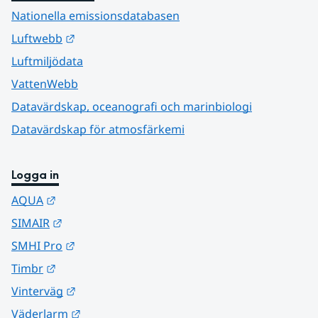
Nationella emissionsdatabasen
Länk till annan webbplats.
Luftwebb
Luftmiljödata
VattenWebb
Datavärdskap, oceanografi och marinbiologi
Datavärdskap för atmosfärkemi
Logga in
Länk till annan webbplats.
AQUA
Länk till annan webbplats.
SIMAIR
Länk till annan webbplats.
SMHI Pro
Länk till annan webbplats.
Timbr
Länk till annan webbplats.
Vinterväg
Länk till annan webbplats.
Väderlarm