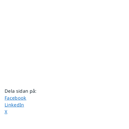
Dela sidan på
:
Dela sidan på
Facebook
Dela sidan på
LinkedIn
Dela sidan på
X