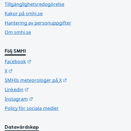
Tillgänglighetsredogörelse
Kakor på smhi.se
Hantering av personuppgifter
Om smhi.se
Följ SMHI
Länk till annan webbplats.
Facebook
Länk till annan webbplats.
X
Länk till annan webbplats.
SMHIs meteorologer på X
Länk till annan webbplats.
Linkedin
Länk till annan webbplats.
Instagram
Policy för sociala medier
Datavärdskap