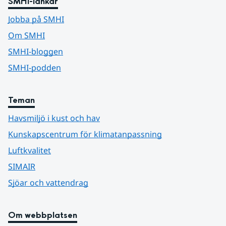
SMHI-länkar
Jobba på SMHI
Om SMHI
SMHI-bloggen
SMHI-podden
Teman
Havsmiljö i kust och hav
Kunskapscentrum för klimatanpassning
Luftkvalitet
SIMAIR
Sjöar och vattendrag
Om webbplatsen