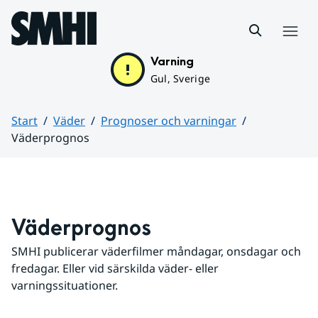
Hoppa till sidans innehåll
Meny
Varning
Gul, Sverige
Start
Väder
Prognoser och varningar
Väderprognos
Huvudinnehåll
Väderprognos
SMHI publicerar väderfilmer måndagar, onsdagar och 
fredagar. Eller vid särskilda väder- eller 
varningssituationer.