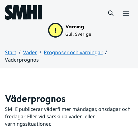
Hoppa till sidans innehåll
Meny
Varning
Gul, Sverige
Start
Väder
Prognoser och varningar
Väderprognos
Huvudinnehåll
Väderprognos
SMHI publicerar väderfilmer måndagar, onsdagar och 
fredagar. Eller vid särskilda väder- eller 
varningssituationer.