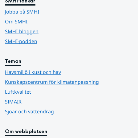
SMHI-länkar
Jobba på SMHI
Om SMHI
SMHI-bloggen
SMHI-podden
Teman
Havsmiljö i kust och hav
Kunskapscentrum för klimatanpassning
Luftkvalitet
SIMAIR
Sjöar och vattendrag
Om webbplatsen