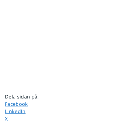
Dela sidan på
:
Dela sidan på
Facebook
Dela sidan på
LinkedIn
Dela sidan på
X