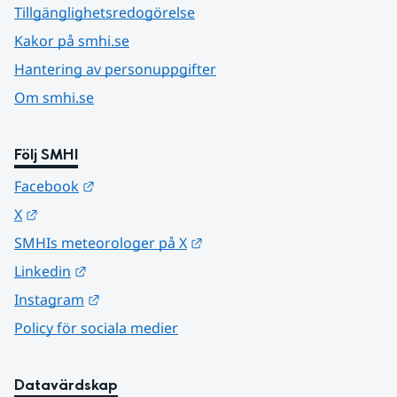
Tillgänglighetsredogörelse
Kakor på smhi.se
Hantering av personuppgifter
Om smhi.se
Följ SMHI
Länk till annan webbplats.
Facebook
Länk till annan webbplats.
X
Länk till annan webbplats.
SMHIs meteorologer på X
Länk till annan webbplats.
Linkedin
Länk till annan webbplats.
Instagram
Policy för sociala medier
Datavärdskap