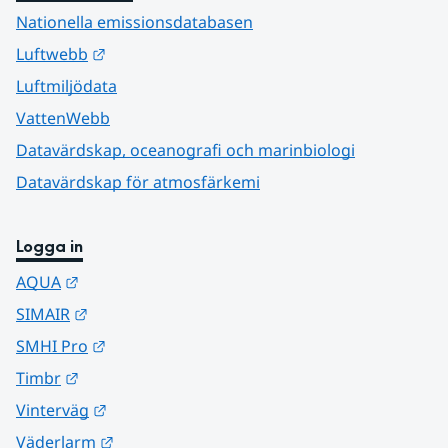
Nationella emissionsdatabasen
Länk till annan webbplats.
Luftwebb
Luftmiljödata
VattenWebb
Datavärdskap, oceanografi och marinbiologi
Datavärdskap för atmosfärkemi
Logga in
Länk till annan webbplats.
AQUA
Länk till annan webbplats.
SIMAIR
Länk till annan webbplats.
SMHI Pro
Länk till annan webbplats.
Timbr
Länk till annan webbplats.
Vinterväg
Länk till annan webbplats.
Väderlarm