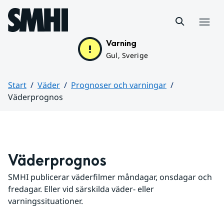
Hoppa till sidans innehåll
Meny
Varning
Gul, Sverige
Start
Väder
Prognoser och varningar
Väderprognos
Huvudinnehåll
Väderprognos
SMHI publicerar väderfilmer måndagar, onsdagar och 
fredagar. Eller vid särskilda väder- eller 
varningssituationer.