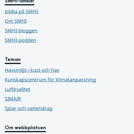
SMHI-länkar
Jobba på SMHI
Om SMHI
SMHI-bloggen
SMHI-podden
Teman
Havsmiljö i kust och hav
Kunskapscentrum för klimatanpassning
Luftkvalitet
SIMAIR
Sjöar och vattendrag
Om webbplatsen