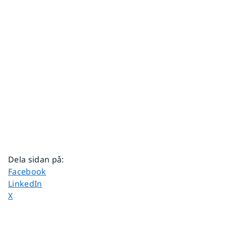
Dela sidan på
:
Dela sidan på
Facebook
Dela sidan på
LinkedIn
Dela sidan på
X