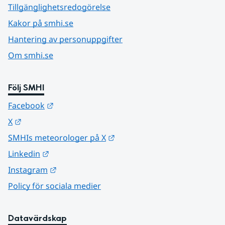
Tillgänglighetsredogörelse
Kakor på smhi.se
Hantering av personuppgifter
Om smhi.se
Följ SMHI
Länk till annan webbplats.
Facebook
Länk till annan webbplats.
X
Länk till annan webbplats.
SMHIs meteorologer på X
Länk till annan webbplats.
Linkedin
Länk till annan webbplats.
Instagram
Policy för sociala medier
Datavärdskap