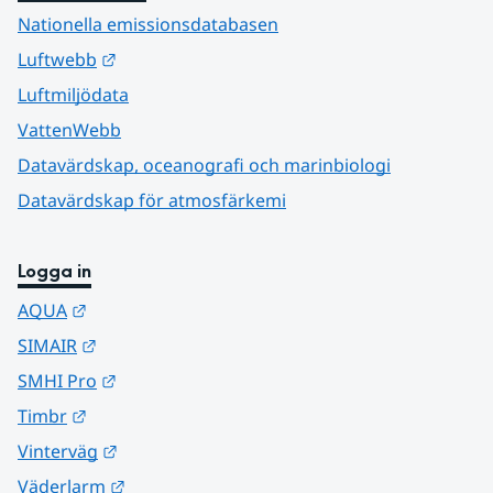
Nationella emissionsdatabasen
Länk till annan webbplats.
Luftwebb
Luftmiljödata
VattenWebb
Datavärdskap, oceanografi och marinbiologi
Datavärdskap för atmosfärkemi
Logga in
Länk till annan webbplats.
AQUA
Länk till annan webbplats.
SIMAIR
Länk till annan webbplats.
SMHI Pro
Länk till annan webbplats.
Timbr
Länk till annan webbplats.
Vinterväg
Länk till annan webbplats.
Väderlarm