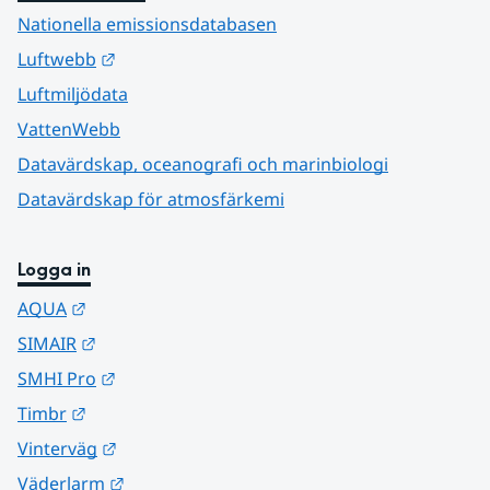
Nationella emissionsdatabasen
Länk till annan webbplats.
Luftwebb
Luftmiljödata
VattenWebb
Datavärdskap, oceanografi och marinbiologi
Datavärdskap för atmosfärkemi
Logga in
Länk till annan webbplats.
AQUA
Länk till annan webbplats.
SIMAIR
Länk till annan webbplats.
SMHI Pro
Länk till annan webbplats.
Timbr
Länk till annan webbplats.
Vinterväg
Länk till annan webbplats.
Väderlarm