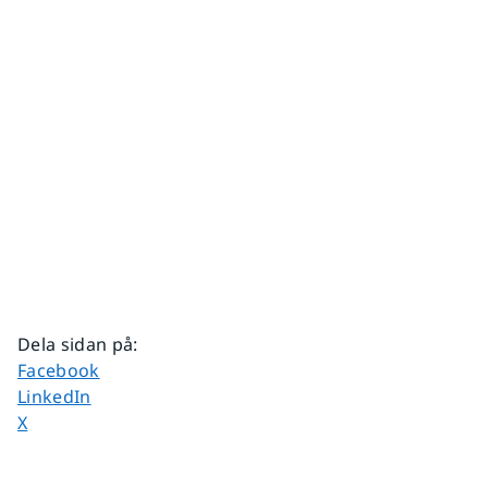
Dela sidan på
:
Dela sidan på
Facebook
Dela sidan på
LinkedIn
Dela sidan på
X