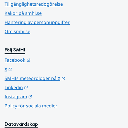
Tillgänglighetsredogörelse
Kakor på smhi.se
Hantering av personuppgifter
Om smhi.se
Följ SMHI
Länk till annan webbplats.
Facebook
Länk till annan webbplats.
X
Länk till annan webbplats.
SMHIs meteorologer på X
Länk till annan webbplats.
Linkedin
Länk till annan webbplats.
Instagram
Policy för sociala medier
Datavärdskap