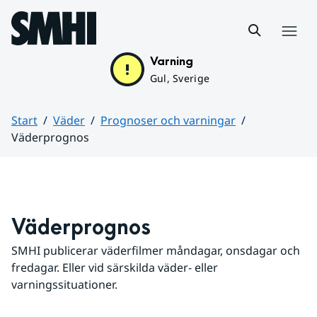
Hoppa till sidans innehåll
Meny
Varning
Gul, Sverige
Start
Väder
Prognoser och varningar
Väderprognos
Huvudinnehåll
Väderprognos
SMHI publicerar väderfilmer måndagar, onsdagar och 
fredagar. Eller vid särskilda väder- eller 
varningssituationer.