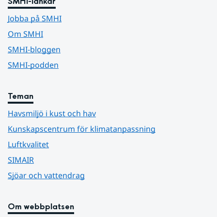
SMHI-länkar
Jobba på SMHI
Om SMHI
SMHI-bloggen
SMHI-podden
Teman
Havsmiljö i kust och hav
Kunskapscentrum för klimatanpassning
Luftkvalitet
SIMAIR
Sjöar och vattendrag
Om webbplatsen