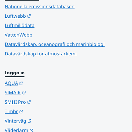
Nationella emissionsdatabasen
Länk till annan webbplats.
Luftwebb
Luftmiljödata
VattenWebb
Datavärdskap, oceanografi och marinbiologi
Datavärdskap för atmosfärkemi
Logga in
Länk till annan webbplats.
AQUA
Länk till annan webbplats.
SIMAIR
Länk till annan webbplats.
SMHI Pro
Länk till annan webbplats.
Timbr
Länk till annan webbplats.
Vinterväg
Länk till annan webbplats.
Väderlarm