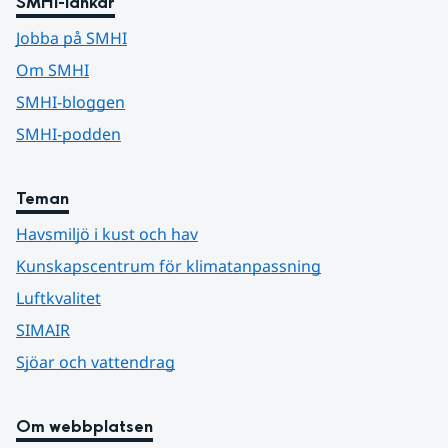
SMHI-länkar
Jobba på SMHI
Om SMHI
SMHI-bloggen
SMHI-podden
Teman
Havsmiljö i kust och hav
Kunskapscentrum för klimatanpassning
Luftkvalitet
SIMAIR
Sjöar och vattendrag
Om webbplatsen