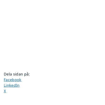
Dela sidan på
:
Dela sidan på
Facebook
Dela sidan på
LinkedIn
Dela sidan på
X