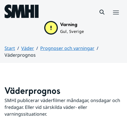
Hoppa till sidans innehåll
Meny
Varning
Gul, Sverige
Start
Väder
Prognoser och varningar
Väderprognos
Huvudinnehåll
Väderprognos
SMHI publicerar väderfilmer måndagar, onsdagar och 
fredagar. Eller vid särskilda väder- eller 
varningssituationer.