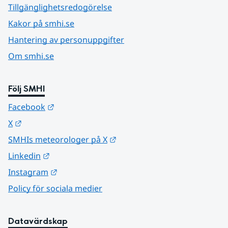
Tillgänglighetsredogörelse
Kakor på smhi.se
Hantering av personuppgifter
Om smhi.se
Följ SMHI
Länk till annan webbplats.
Facebook
Länk till annan webbplats.
X
Länk till annan webbplats.
SMHIs meteorologer på X
Länk till annan webbplats.
Linkedin
Länk till annan webbplats.
Instagram
Policy för sociala medier
Datavärdskap