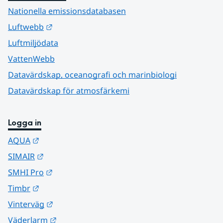
Nationella emissionsdatabasen
Länk till annan webbplats.
Luftwebb
Luftmiljödata
VattenWebb
Datavärdskap, oceanografi och marinbiologi
Datavärdskap för atmosfärkemi
Logga in
Länk till annan webbplats.
AQUA
Länk till annan webbplats.
SIMAIR
Länk till annan webbplats.
SMHI Pro
Länk till annan webbplats.
Timbr
Länk till annan webbplats.
Vinterväg
Länk till annan webbplats.
Väderlarm