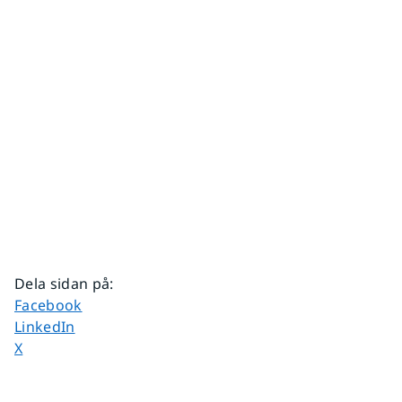
Dela sidan på
:
Dela sidan på
Facebook
Dela sidan på
LinkedIn
Dela sidan på
X