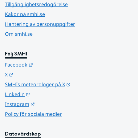
Tillgänglighetsredogörelse
Kakor på smhi.se
Hantering av personuppgifter
Om smhi.se
Följ SMHI
Länk till annan webbplats.
Facebook
Länk till annan webbplats.
X
Länk till annan webbplats.
SMHIs meteorologer på X
Länk till annan webbplats.
Linkedin
Länk till annan webbplats.
Instagram
Policy för sociala medier
Datavärdskap