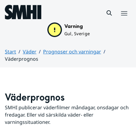
Hoppa till sidans innehåll
Meny
Varning
Gul, Sverige
Start
Väder
Prognoser och varningar
Väderprognos
Huvudinnehåll
Väderprognos
SMHI publicerar väderfilmer måndagar, onsdagar och 
fredagar. Eller vid särskilda väder- eller 
varningssituationer.