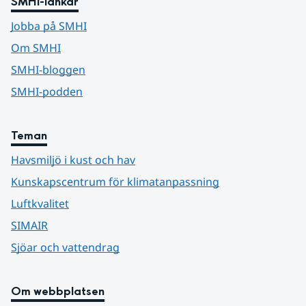
SMHI-länkar
Jobba på SMHI
Om SMHI
SMHI-bloggen
SMHI-podden
Teman
Havsmiljö i kust och hav
Kunskapscentrum för klimatanpassning
Luftkvalitet
SIMAIR
Sjöar och vattendrag
Om webbplatsen