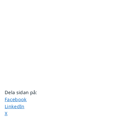
Dela sidan på
:
Dela sidan på
Facebook
Dela sidan på
LinkedIn
Dela sidan på
X