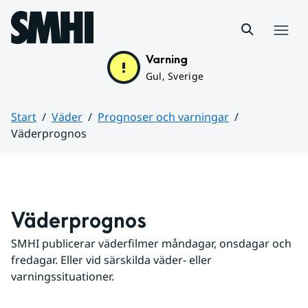
Hoppa till sidans innehåll
Meny
Varning
Gul, Sverige
Start
Väder
Prognoser och varningar
Väderprognos
Huvudinnehåll
Väderprognos
SMHI publicerar väderfilmer måndagar, onsdagar och 
fredagar. Eller vid särskilda väder- eller 
varningssituationer.