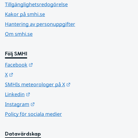
Tillgänglighetsredogörelse
Kakor på smhi.se
Hantering av personuppgifter
Om smhi.se
Följ SMHI
Länk till annan webbplats.
Facebook
Länk till annan webbplats.
X
Länk till annan webbplats.
SMHIs meteorologer på X
Länk till annan webbplats.
Linkedin
Länk till annan webbplats.
Instagram
Policy för sociala medier
Datavärdskap