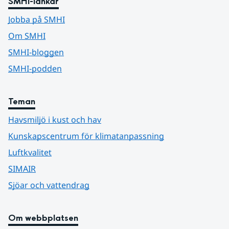
SMHI-länkar
Jobba på SMHI
Om SMHI
SMHI-bloggen
SMHI-podden
Teman
Havsmiljö i kust och hav
Kunskapscentrum för klimatanpassning
Luftkvalitet
SIMAIR
Sjöar och vattendrag
Om webbplatsen