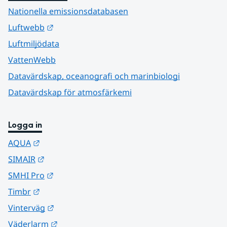
Nationella emissionsdatabasen
Länk till annan webbplats.
Luftwebb
Luftmiljödata
VattenWebb
Datavärdskap, oceanografi och marinbiologi
Datavärdskap för atmosfärkemi
Logga in
Länk till annan webbplats.
AQUA
Länk till annan webbplats.
SIMAIR
Länk till annan webbplats.
SMHI Pro
Länk till annan webbplats.
Timbr
Länk till annan webbplats.
Vinterväg
Länk till annan webbplats.
Väderlarm