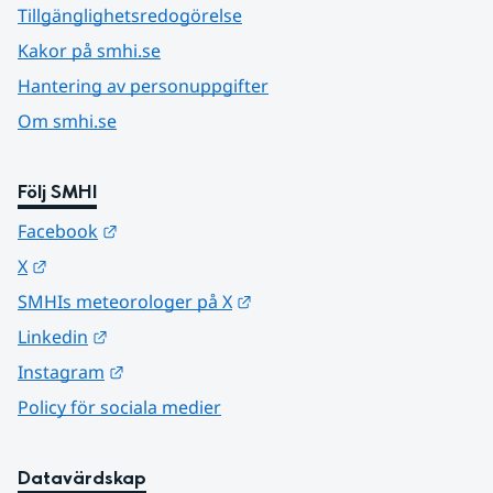
Tillgänglighetsredogörelse
Kakor på smhi.se
Hantering av personuppgifter
Om smhi.se
Följ SMHI
Länk till annan webbplats.
Facebook
Länk till annan webbplats.
X
Länk till annan webbplats.
SMHIs meteorologer på X
Länk till annan webbplats.
Linkedin
Länk till annan webbplats.
Instagram
Policy för sociala medier
Datavärdskap