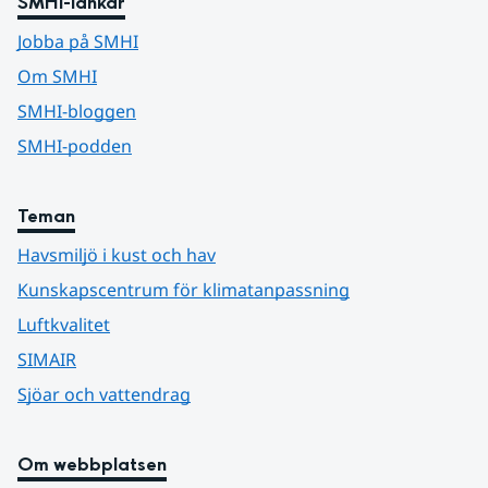
SMHI-länkar
Jobba på SMHI
Om SMHI
SMHI-bloggen
SMHI-podden
Teman
Havsmiljö i kust och hav
Kunskapscentrum för klimatanpassning
Luftkvalitet
SIMAIR
Sjöar och vattendrag
Om webbplatsen