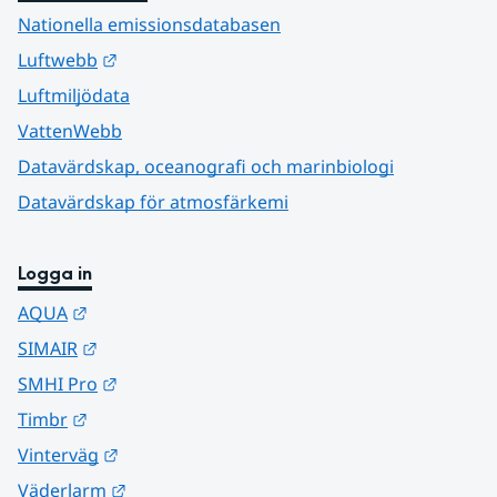
Nationella emissionsdatabasen
Länk till annan webbplats.
Luftwebb
Luftmiljödata
VattenWebb
Datavärdskap, oceanografi och marinbiologi
Datavärdskap för atmosfärkemi
Logga in
Länk till annan webbplats.
AQUA
Länk till annan webbplats.
SIMAIR
Länk till annan webbplats.
SMHI Pro
Länk till annan webbplats.
Timbr
Länk till annan webbplats.
Vinterväg
Länk till annan webbplats.
Väderlarm