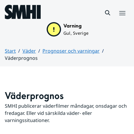
Hoppa till sidans innehåll
Meny
Varning
Gul, Sverige
Start
Väder
Prognoser och varningar
Väderprognos
Huvudinnehåll
Väderprognos
SMHI publicerar väderfilmer måndagar, onsdagar och 
fredagar. Eller vid särskilda väder- eller 
varningssituationer.