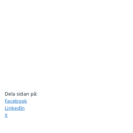
Dela sidan på
:
Dela sidan på
Facebook
Dela sidan på
LinkedIn
Dela sidan på
X