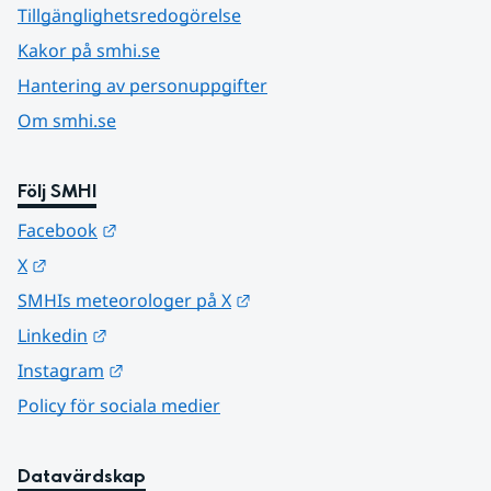
Tillgänglighetsredogörelse
Kakor på smhi.se
Hantering av personuppgifter
Om smhi.se
Följ SMHI
Länk till annan webbplats.
Facebook
Länk till annan webbplats.
X
Länk till annan webbplats.
SMHIs meteorologer på X
Länk till annan webbplats.
Linkedin
Länk till annan webbplats.
Instagram
Policy för sociala medier
Datavärdskap