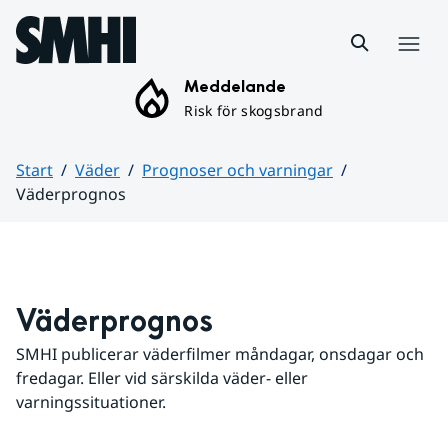
Hoppa till sidans innehåll
Meny
Meddelande
Risk för skogsbrand
Start
Väder
Prognoser och varningar
Väderprognos
Huvudinnehåll
Väderprognos
SMHI publicerar väderfilmer måndagar, onsdagar och 
fredagar. Eller vid särskilda väder- eller 
varningssituationer.