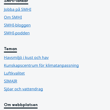
SMHI-länkar
Jobba på SMHI
Om SMHI
SMHI-bloggen
SMHI-podden
Teman
Havsmiljö i kust och hav
Kunskapscentrum för klimatanpassning
Luftkvalitet
SIMAIR
Sjöar och vattendrag
Om webbplatsen