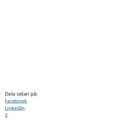
Dela sidan på
:
Dela sidan på
Facebook
Dela sidan på
LinkedIn
Dela sidan på
X