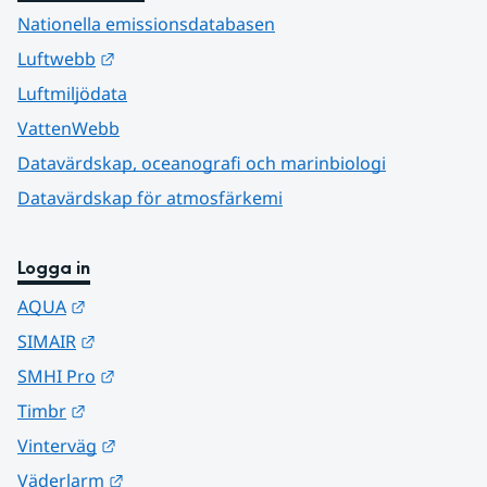
Nationella emissionsdatabasen
Länk till annan webbplats.
Luftwebb
Luftmiljödata
VattenWebb
Datavärdskap, oceanografi och marinbiologi
Datavärdskap för atmosfärkemi
Logga in
Länk till annan webbplats.
AQUA
Länk till annan webbplats.
SIMAIR
Länk till annan webbplats.
SMHI Pro
Länk till annan webbplats.
Timbr
Länk till annan webbplats.
Vinterväg
Länk till annan webbplats.
Väderlarm