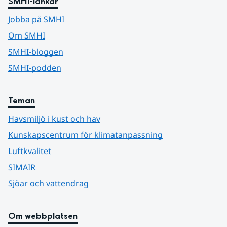
SMHI-länkar
Jobba på SMHI
Om SMHI
SMHI-bloggen
SMHI-podden
Teman
Havsmiljö i kust och hav
Kunskapscentrum för klimatanpassning
Luftkvalitet
SIMAIR
Sjöar och vattendrag
Om webbplatsen