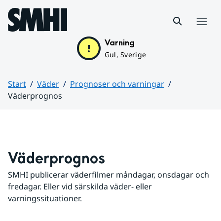
Hoppa till sidans innehåll
Meny
Varning
Gul, Sverige
Start
Väder
Prognoser och varningar
Väderprognos
Huvudinnehåll
Väderprognos
SMHI publicerar väderfilmer måndagar, onsdagar och 
fredagar. Eller vid särskilda väder- eller 
varningssituationer.