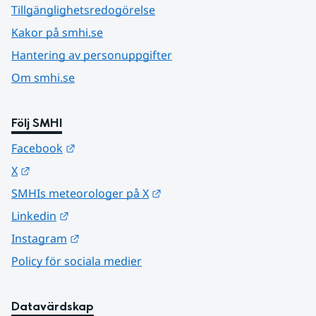
Tillgänglighetsredogörelse
Kakor på smhi.se
Hantering av personuppgifter
Om smhi.se
Följ SMHI
Länk till annan webbplats.
Facebook
Länk till annan webbplats.
X
Länk till annan webbplats.
SMHIs meteorologer på X
Länk till annan webbplats.
Linkedin
Länk till annan webbplats.
Instagram
Policy för sociala medier
Datavärdskap