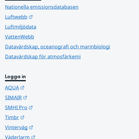
Nationella emissionsdatabasen
Länk till annan webbplats.
Luftwebb
Luftmiljödata
VattenWebb
Datavärdskap, oceanografi och marinbiologi
Datavärdskap för atmosfärkemi
Logga in
Länk till annan webbplats.
AQUA
Länk till annan webbplats.
SIMAIR
Länk till annan webbplats.
SMHI Pro
Länk till annan webbplats.
Timbr
Länk till annan webbplats.
Vinterväg
Länk till annan webbplats.
Väderlarm