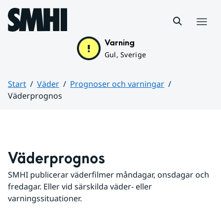
Hoppa till sidans innehåll
Meny
Varning
Gul, Sverige
Start
Väder
Prognoser och varningar
Väderprognos
Huvudinnehåll
Väderprognos
SMHI publicerar väderfilmer måndagar, onsdagar och 
fredagar. Eller vid särskilda väder- eller 
varningssituationer.