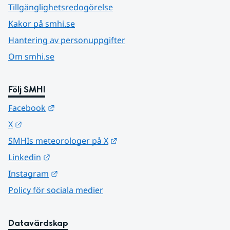
Tillgänglighetsredogörelse
Kakor på smhi.se
Hantering av personuppgifter
Om smhi.se
Följ SMHI
Länk till annan webbplats.
Facebook
Länk till annan webbplats.
X
Länk till annan webbplats.
SMHIs meteorologer på X
Länk till annan webbplats.
Linkedin
Länk till annan webbplats.
Instagram
Policy för sociala medier
Datavärdskap