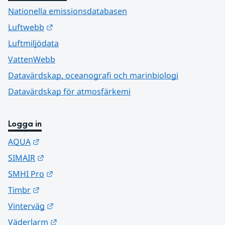
Nationella emissionsdatabasen
Länk till annan webbplats.
Luftwebb
Luftmiljödata
VattenWebb
Datavärdskap, oceanografi och marinbiologi
Datavärdskap för atmosfärkemi
Logga in
Länk till annan webbplats.
AQUA
Länk till annan webbplats.
SIMAIR
Länk till annan webbplats.
SMHI Pro
Länk till annan webbplats.
Timbr
Länk till annan webbplats.
Vinterväg
Länk till annan webbplats.
Väderlarm