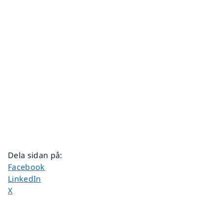
Dela sidan på
:
Dela sidan på
Facebook
Dela sidan på
LinkedIn
Dela sidan på
X