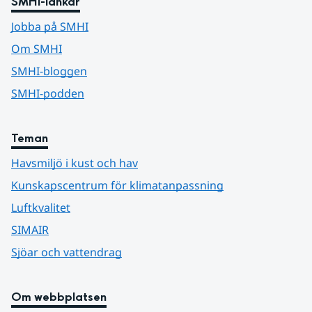
SMHI-länkar
Jobba på SMHI
Om SMHI
SMHI-bloggen
SMHI-podden
Teman
Havsmiljö i kust och hav
Kunskapscentrum för klimatanpassning
Luftkvalitet
SIMAIR
Sjöar och vattendrag
Om webbplatsen