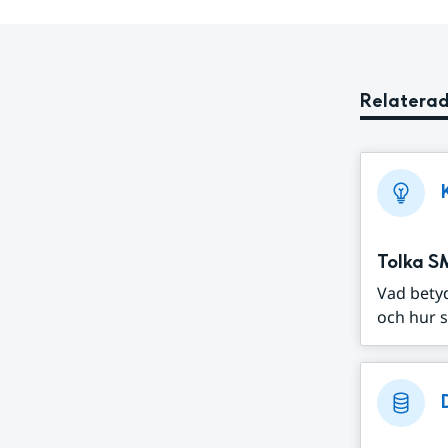
Relaterad
Tolka S
Vad bety
och hur s