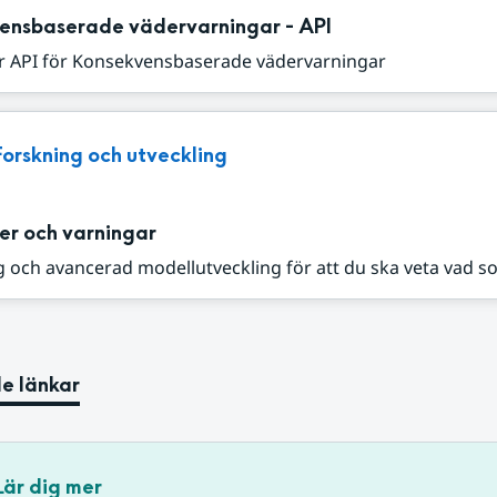
ensbaserade vädervarningar - API
r API för Konsekvensbaserade vädervarningar
Forskning och utveckling
er och varningar
 och avancerad modellutveckling för att du ska veta vad s
e länkar
Lär dig mer