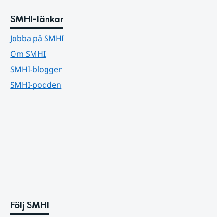
SMHI-länkar
Jobba på SMHI
Om SMHI
SMHI-bloggen
SMHI-podden
Följ SMHI