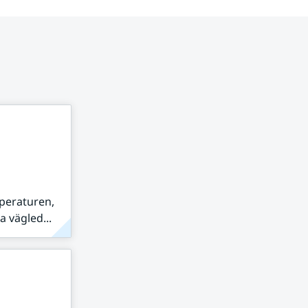
peraturen,
 vägled...