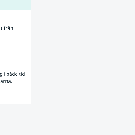
tifrån 
i både tid 
rarna.