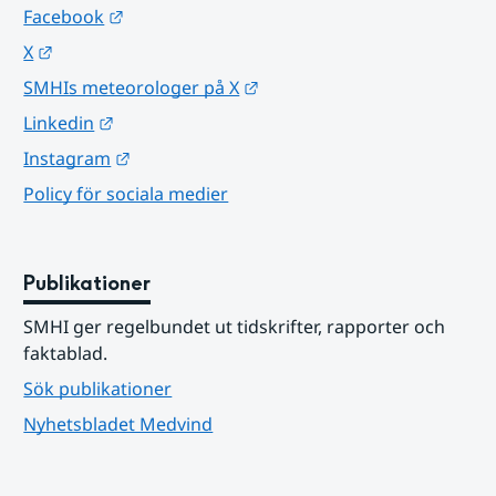
Länk till annan webbplats.
Facebook
Länk till annan webbplats.
X
Länk till annan webbplats.
SMHIs meteorologer på X
Länk till annan webbplats.
Linkedin
Länk till annan webbplats.
Instagram
Policy för sociala medier
Publikationer
SMHI ger regelbundet ut tidskrifter, rapporter och 
faktablad.
Sök publikationer
Nyhetsbladet Medvind