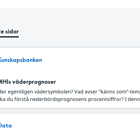
e sidor
Kunskapsbanken
MHIs väderprognoser
der egentligen vädersymbolen? Vad avser ”känns som”-tem
ka du förstå nederbördsprognosens procentsiffror? I denna
Data