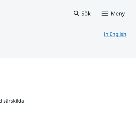
Sök
Meny
In English
 särskilda 