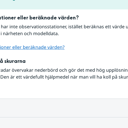
tioner eller beräknade värden?
r har inte observationsstationer, istället beräknas ett värde u
 i närheten och modelldata.
ioner eller beräknade värden?
på skurarna
radar övervakar nederbörd och gör det med hög upplösning 
Den är ett värdefullt hjälpmedel när man vill ha koll på sku