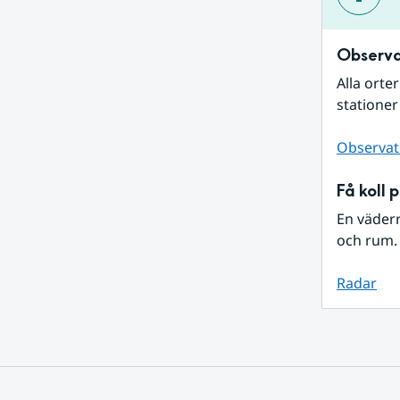
Observa
Alla orte
stationer
Observat
Få koll 
En väder
och rum. 
Radar