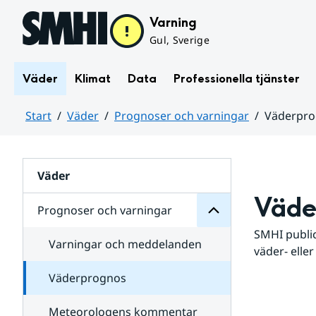
Hoppa till sidans innehåll
Varning
Gul, Sverige
Väder
Klimat
Data
Professionella tjänster
Start
Väder
Prognoser och varningar
Väderpr
varningar
och
Huvudinnehåll
Prognoser
för
Undersidor
Väder
Väde
Prognoser och varningar
SMHI public
Varningar och meddelanden
väder- eller
Väderprognos
Meteorologens kommentar