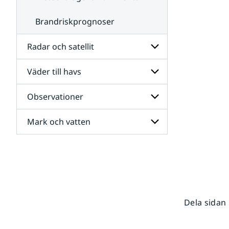
Brandriskprognoser
Radar och satellit
Väder till havs
Undersidor
för
Radar
Observationer
Undersidor
och
för
satellit
Väder
Mark och vatten
Undersidor
till
för
havs
Observationer
Undersidor
för
Mark
och
vatten
Dela sidan