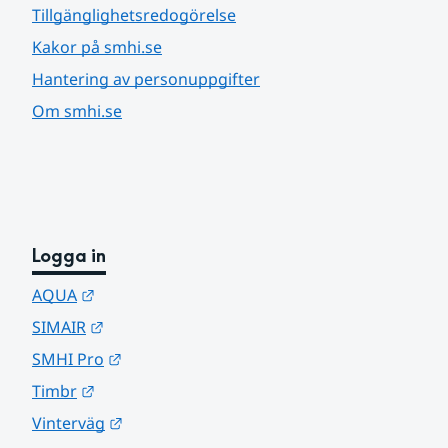
Tillgänglighetsredogörelse
Kakor på smhi.se
Hantering av personuppgifter
Om smhi.se
Logga in
Länk till annan webbplats.
AQUA
Länk till annan webbplats.
SIMAIR
Länk till annan webbplats.
SMHI Pro
Länk till annan webbplats.
Timbr
Länk till annan webbplats.
Vinterväg