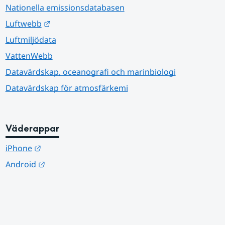
Nationella emissionsdatabasen
Länk till annan webbplats.
Luftwebb
Luftmiljödata
VattenWebb
Datavärdskap, oceanografi och marinbiologi
Datavärdskap för atmosfärkemi
Väderappar
Länk till annan webbplats.
iPhone
Länk till annan webbplats.
Android