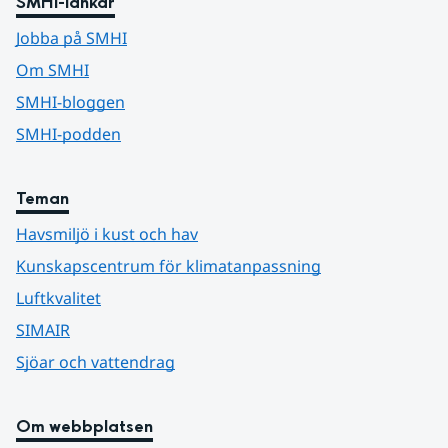
SMHI-länkar
Jobba på SMHI
Om SMHI
SMHI-bloggen
SMHI-podden
Teman
Havsmiljö i kust och hav
Kunskapscentrum för klimatanpassning
Luftkvalitet
SIMAIR
Sjöar och vattendrag
Om webbplatsen