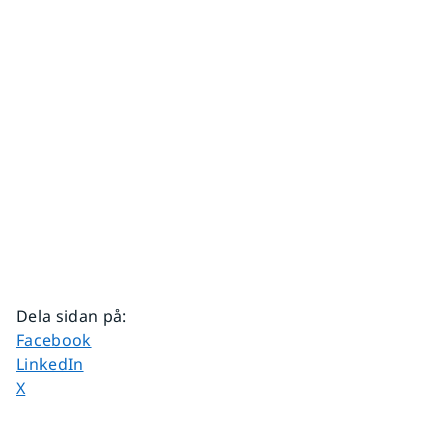
Dela sidan på
:
Dela sidan på
Facebook
Dela sidan på
LinkedIn
Dela sidan på
X