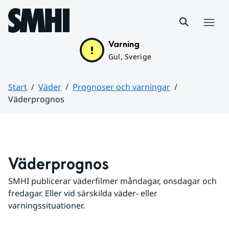
Hoppa till sidans innehåll
Meny
Varning
Gul, Sverige
Start
Väder
Prognoser och varningar
Väderprognos
Huvudinnehåll
Väderprognos
SMHI publicerar väderfilmer måndagar, onsdagar och 
fredagar. Eller vid särskilda väder- eller 
varningssituationer.