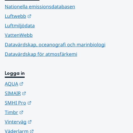
Nationella emissionsdatabasen
Länk till annan webbplats.
Luftwebb
Luftmiljödata
VattenWebb
Datavärdskap, oceanografi och marinbiologi
Datavärdskap för atmosfärkemi
Logga in
Länk till annan webbplats.
AQUA
Länk till annan webbplats.
SIMAIR
Länk till annan webbplats.
SMHI Pro
Länk till annan webbplats.
Timbr
Länk till annan webbplats.
Vinterväg
Länk till annan webbplats.
Väderlarm