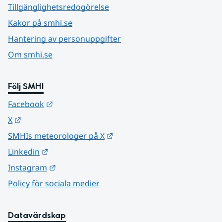
Tillgänglighetsredogörelse
Kakor på smhi.se
Hantering av personuppgifter
Om smhi.se
Följ SMHI
Länk till annan webbplats.
Facebook
Länk till annan webbplats.
X
Länk till annan webbplats.
SMHIs meteorologer på X
Länk till annan webbplats.
Linkedin
Länk till annan webbplats.
Instagram
Policy för sociala medier
Datavärdskap