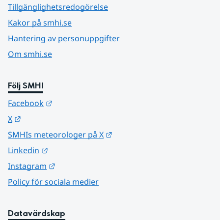
Tillgänglighetsredogörelse
Kakor på smhi.se
Hantering av personuppgifter
Om smhi.se
Följ SMHI
Länk till annan webbplats.
Facebook
Länk till annan webbplats.
X
Länk till annan webbplats.
SMHIs meteorologer på X
Länk till annan webbplats.
Linkedin
Länk till annan webbplats.
Instagram
Policy för sociala medier
Datavärdskap