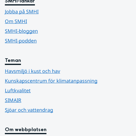
SMHI-länkar
Jobba på SMHI
Om SMHI
SMHI-bloggen
SMHI-podden
Teman
Havsmiljö i kust och hav
Kunskapscentrum för klimatanpassning
Luftkvalitet
SIMAIR
Sjöar och vattendrag
Om webbplatsen