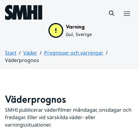
Hoppa till sidans innehåll
Meny
Varning
Gul, Sverige
Start
Väder
Prognoser och varningar
Väderprognos
Huvudinnehåll
Väderprognos
SMHI publicerar väderfilmer måndagar, onsdagar och 
fredagar. Eller vid särskilda väder- eller 
varningssituationer.