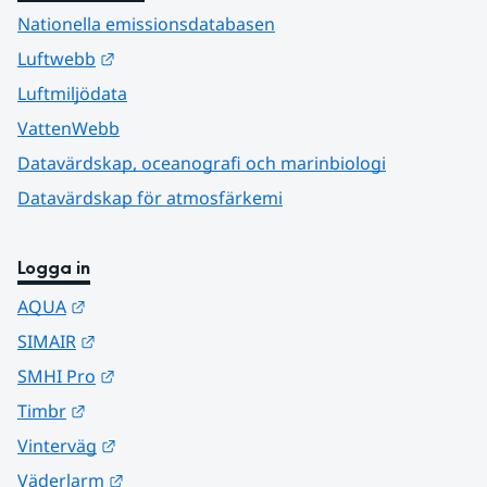
Nationella emissionsdatabasen
Länk till annan webbplats.
Luftwebb
Luftmiljödata
VattenWebb
Datavärdskap, oceanografi och marinbiologi
Datavärdskap för atmosfärkemi
Logga in
Länk till annan webbplats.
AQUA
Länk till annan webbplats.
SIMAIR
Länk till annan webbplats.
SMHI Pro
Länk till annan webbplats.
Timbr
Länk till annan webbplats.
Vinterväg
Länk till annan webbplats.
Väderlarm