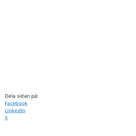
Dela sidan på
:
Dela sidan på
Facebook
Dela sidan på
LinkedIn
Dela sidan på
X