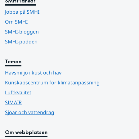
SMHI-länkar
Jobba på SMHI
Om SMHI
SMHI-bloggen
SMHI-podden
Teman
Havsmiljö i kust och hav
Kunskapscentrum för klimatanpassning
Luftkvalitet
SIMAIR
Sjöar och vattendrag
Om webbplatsen