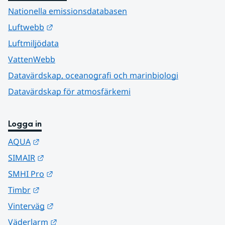
Nationella emissionsdatabasen
Länk till annan webbplats.
Luftwebb
Luftmiljödata
VattenWebb
Datavärdskap, oceanografi och marinbiologi
Datavärdskap för atmosfärkemi
Logga in
Länk till annan webbplats.
AQUA
Länk till annan webbplats.
SIMAIR
Länk till annan webbplats.
SMHI Pro
Länk till annan webbplats.
Timbr
Länk till annan webbplats.
Vinterväg
Länk till annan webbplats.
Väderlarm