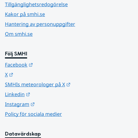
Tillgänglighetsredogörelse
Kakor på smhi.se
Hantering av personuppgifter
Om smhi.se
Följ SMHI
Länk till annan webbplats.
Facebook
Länk till annan webbplats.
X
Länk till annan webbplats.
SMHIs meteorologer på X
Länk till annan webbplats.
Linkedin
Länk till annan webbplats.
Instagram
Policy för sociala medier
Datavärdskap