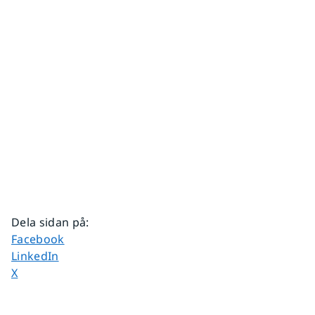
Dela sidan på
:
Dela sidan på
Facebook
Dela sidan på
LinkedIn
Dela sidan på
X