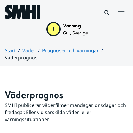
Hoppa till sidans innehåll
Meny
Varning
Gul, Sverige
Start
Väder
Prognoser och varningar
Väderprognos
Huvudinnehåll
Väderprognos
SMHI publicerar väderfilmer måndagar, onsdagar och 
fredagar. Eller vid särskilda väder- eller 
varningssituationer.