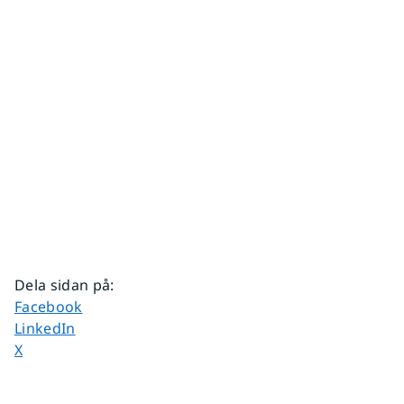
Dela sidan på
:
Dela sidan på
Facebook
Dela sidan på
LinkedIn
Dela sidan på
X