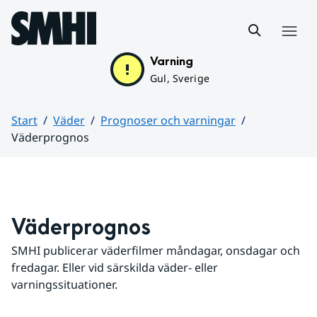
Hoppa till sidans innehåll
Meny
Varning
Gul, Sverige
Start
Väder
Prognoser och varningar
Väderprognos
Huvudinnehåll
Väderprognos
SMHI publicerar väderfilmer måndagar, onsdagar och 
fredagar. Eller vid särskilda väder- eller 
varningssituationer.