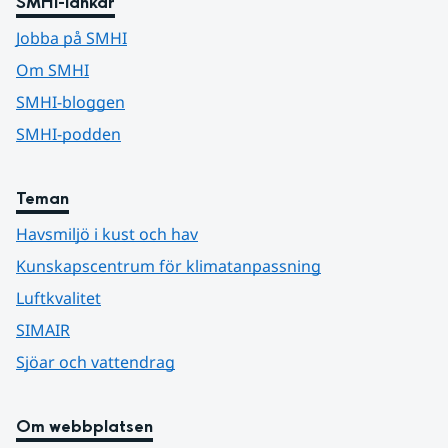
SMHI-länkar
Jobba på SMHI
Om SMHI
SMHI-bloggen
SMHI-podden
Teman
Havsmiljö i kust och hav
Kunskapscentrum för klimatanpassning
Luftkvalitet
SIMAIR
Sjöar och vattendrag
Om webbplatsen