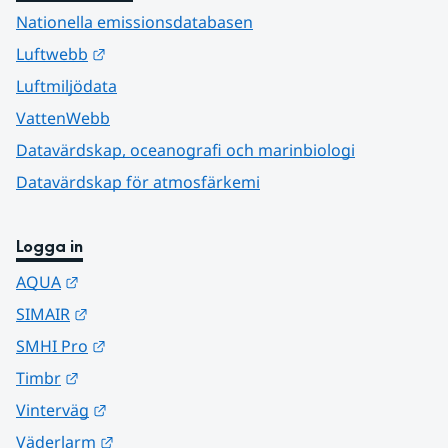
Nationella emissionsdatabasen
Länk till annan webbplats.
Luftwebb
Luftmiljödata
VattenWebb
Datavärdskap, oceanografi och marinbiologi
Datavärdskap för atmosfärkemi
Logga in
Länk till annan webbplats.
AQUA
Länk till annan webbplats.
SIMAIR
Länk till annan webbplats.
SMHI Pro
Länk till annan webbplats.
Timbr
Länk till annan webbplats.
Vinterväg
Länk till annan webbplats.
Väderlarm