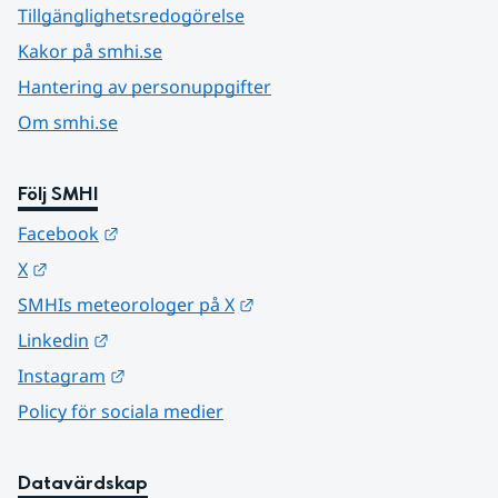
Tillgänglighetsredogörelse
Kakor på smhi.se
Hantering av personuppgifter
Om smhi.se
Följ SMHI
Länk till annan webbplats.
Facebook
Länk till annan webbplats.
X
Länk till annan webbplats.
SMHIs meteorologer på X
Länk till annan webbplats.
Linkedin
Länk till annan webbplats.
Instagram
Policy för sociala medier
Datavärdskap