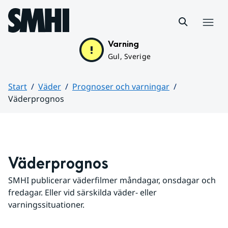
Hoppa till sidans innehåll
Meny
Varning
Gul, Sverige
Start
Väder
Prognoser och varningar
Väderprognos
Huvudinnehåll
Väderprognos
SMHI publicerar väderfilmer måndagar, onsdagar och 
fredagar. Eller vid särskilda väder- eller 
varningssituationer.