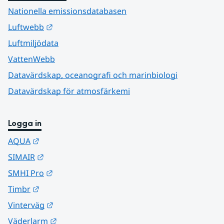
Nationella emissionsdatabasen
Länk till annan webbplats.
Luftwebb
Luftmiljödata
VattenWebb
Datavärdskap, oceanografi och marinbiologi
Datavärdskap för atmosfärkemi
Logga in
Länk till annan webbplats.
AQUA
Länk till annan webbplats.
SIMAIR
Länk till annan webbplats.
SMHI Pro
Länk till annan webbplats.
Timbr
Länk till annan webbplats.
Vinterväg
Länk till annan webbplats.
Väderlarm