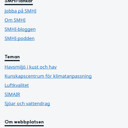
SMHI-länkar
Jobba på SMHI
Om SMHI
SMHI-bloggen
SMHI-podden
Teman
Havsmiljö i kust och hav
Kunskapscentrum för klimatanpassning
Luftkvalitet
SIMAIR
Sjöar och vattendrag
Om webbplatsen