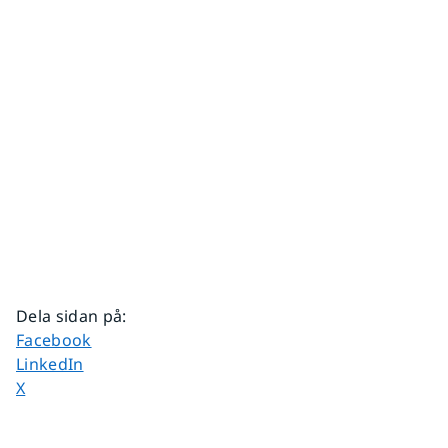
Dela sidan på
:
Dela sidan på
Facebook
Dela sidan på
LinkedIn
Dela sidan på
X