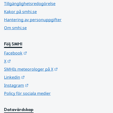
Tillgänglighetsredogörelse
Kakor på smhi.se
Hantering av personuppgifter
Om smhi.se
Följ SMHI
Länk till annan webbplats.
Facebook
Länk till annan webbplats.
X
Länk till annan webbplats.
SMHIs meteorologer på X
Länk till annan webbplats.
Linkedin
Länk till annan webbplats.
Instagram
Policy för sociala medier
Datavärdskap