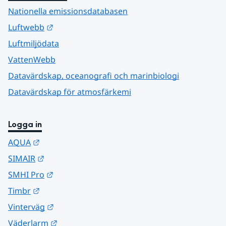
Nationella emissionsdatabasen
Länk till annan webbplats.
Luftwebb
Luftmiljödata
VattenWebb
Datavärdskap, oceanografi och marinbiologi
Datavärdskap för atmosfärkemi
Logga in
Länk till annan webbplats.
AQUA
Länk till annan webbplats.
SIMAIR
Länk till annan webbplats.
SMHI Pro
Länk till annan webbplats.
Timbr
Länk till annan webbplats.
Vinterväg
Länk till annan webbplats.
Väderlarm