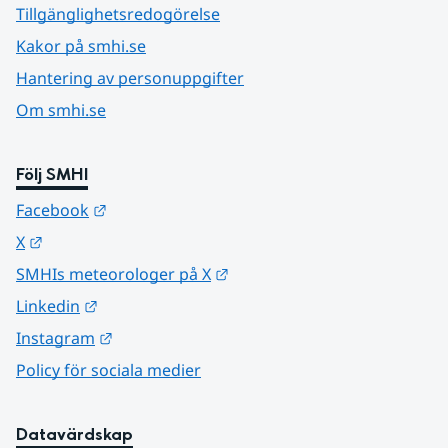
Tillgänglighetsredogörelse
Kakor på smhi.se
Hantering av personuppgifter
Om smhi.se
Följ SMHI
Länk till annan webbplats.
Facebook
Länk till annan webbplats.
X
Länk till annan webbplats.
SMHIs meteorologer på X
Länk till annan webbplats.
Linkedin
Länk till annan webbplats.
Instagram
Policy för sociala medier
Datavärdskap