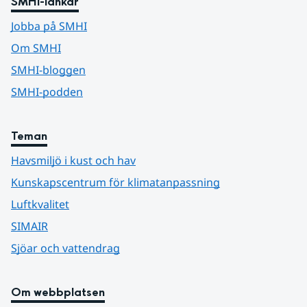
SMHI-länkar
Jobba på SMHI
Om SMHI
SMHI-bloggen
SMHI-podden
Teman
Havsmiljö i kust och hav
Kunskapscentrum för klimatanpassning
Luftkvalitet
SIMAIR
Sjöar och vattendrag
Om webbplatsen