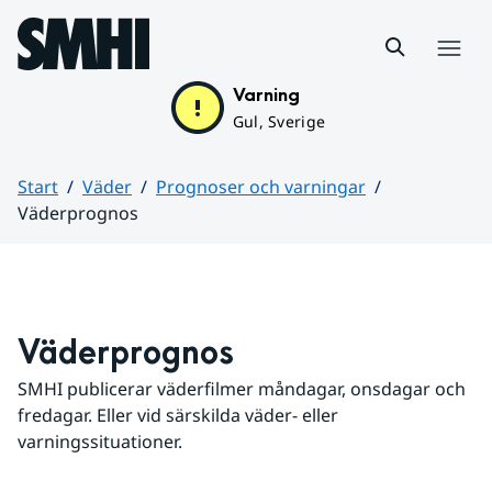
Hoppa till sidans innehåll
Meny
Varning
Gul, Sverige
Start
Väder
Prognoser och varningar
Väderprognos
Huvudinnehåll
Väderprognos
SMHI publicerar väderfilmer måndagar, onsdagar och 
fredagar. Eller vid särskilda väder- eller 
varningssituationer.