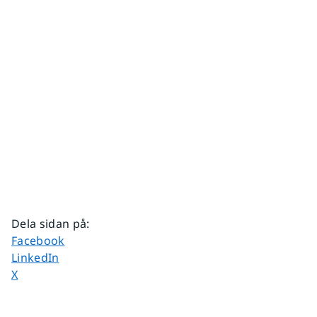
Dela sidan på
:
Dela sidan på
Facebook
Dela sidan på
LinkedIn
Dela sidan på
X