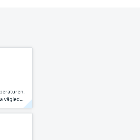
peraturen,
 vägled...