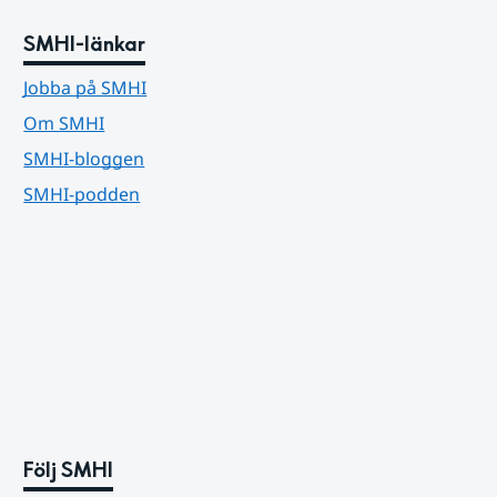
SMHI-länkar
Jobba på SMHI
Om SMHI
SMHI-bloggen
SMHI-podden
Följ SMHI