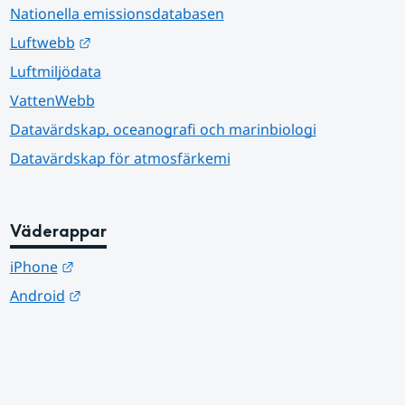
Nationella emissionsdatabasen
Länk till annan webbplats.
Luftwebb
Luftmiljödata
VattenWebb
Datavärdskap, oceanografi och marinbiologi
Datavärdskap för atmosfärkemi
Väderappar
Länk till annan webbplats.
iPhone
Länk till annan webbplats.
Android