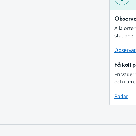
Observa
Alla orte
stationer
Observat
Få koll 
En väder
och rum. 
Radar