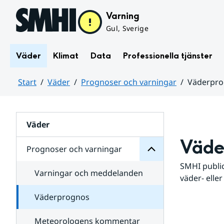
Hoppa till sidans innehåll
Varning
Gul, Sverige
Väder
Klimat
Data
Professionella tjänster
Start
Väder
Prognoser och varningar
Väderpr
varningar
och
Huvudinnehåll
Prognoser
för
Undersidor
Väder
Väde
Prognoser och varningar
SMHI public
Varningar och meddelanden
väder- eller
Väderprognos
Meteorologens kommentar