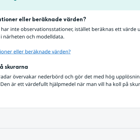
tioner eller beräknade värden?
r har inte observationsstationer, istället beräknas ett värde u
 i närheten och modelldata.
ioner eller beräknade värden?
på skurarna
radar övervakar nederbörd och gör det med hög upplösning 
Den är ett värdefullt hjälpmedel när man vill ha koll på sku