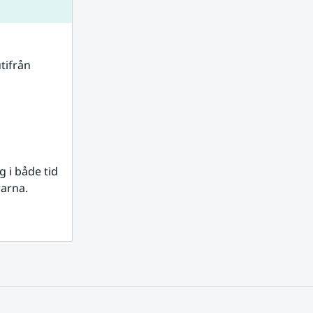
tifrån 
i både tid 
rarna.