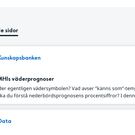
e sidor
Kunskapsbanken
MHIs väderprognoser
der egentligen vädersymbolen? Vad avser ”känns som”-tem
ka du förstå nederbördsprognosens procentsiffror? I denna
Data