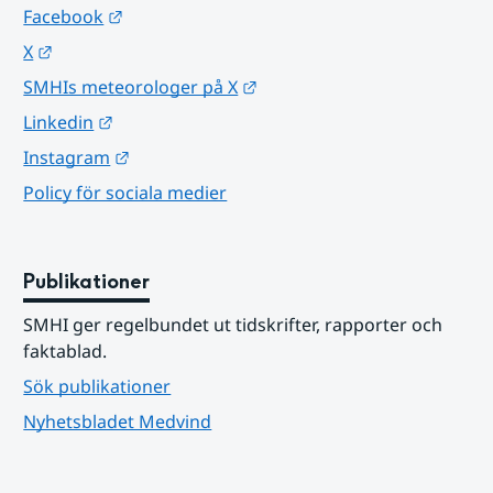
Länk till annan webbplats.
Facebook
Länk till annan webbplats.
X
Länk till annan webbplats.
SMHIs meteorologer på X
Länk till annan webbplats.
Linkedin
Länk till annan webbplats.
Instagram
Policy för sociala medier
Publikationer
SMHI ger regelbundet ut tidskrifter, rapporter och 
faktablad.
Sök publikationer
Nyhetsbladet Medvind