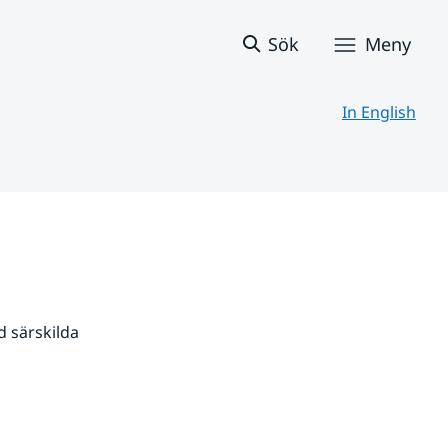
Sök
Meny
In English
 särskilda 