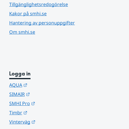
Tillgänglighetsredogörelse
Kakor på smhi.se
Hantering av personuppgifter
Om smhi.se
Logga in
Länk till annan webbplats.
AQUA
Länk till annan webbplats.
SIMAIR
Länk till annan webbplats.
SMHI Pro
Länk till annan webbplats.
Timbr
Länk till annan webbplats.
Vinterväg