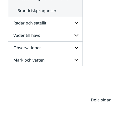
Brandriskprognoser
Radar och satellit
Väder till havs
Undersidor
för
Radar
Observationer
Undersidor
och
för
satellit
Väder
Mark och vatten
Undersidor
till
för
havs
Observationer
Undersidor
för
Mark
och
vatten
Dela sidan