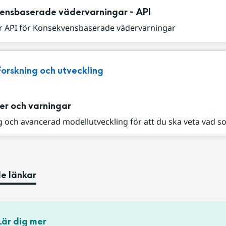
ensbaserade vädervarningar - API
r API för Konsekvensbaserade vädervarningar
Forskning och utveckling
er och varningar
 och avancerad modellutveckling för att du ska veta vad s
e länkar
Lär dig mer