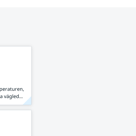
peraturen,
 vägled...