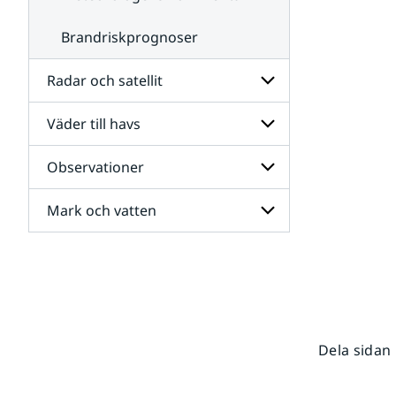
Brandriskprognoser
Radar och satellit
Väder till havs
Undersidor
för
Radar
Observationer
Undersidor
och
för
satellit
Väder
Mark och vatten
Undersidor
till
för
havs
Observationer
Undersidor
för
Mark
och
vatten
Dela sidan