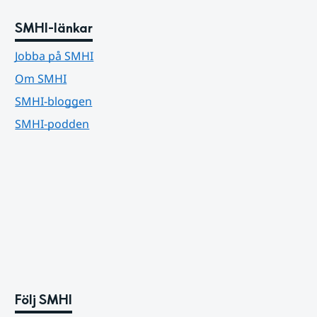
SMHI-länkar
Jobba på SMHI
Om SMHI
SMHI-bloggen
SMHI-podden
Följ SMHI