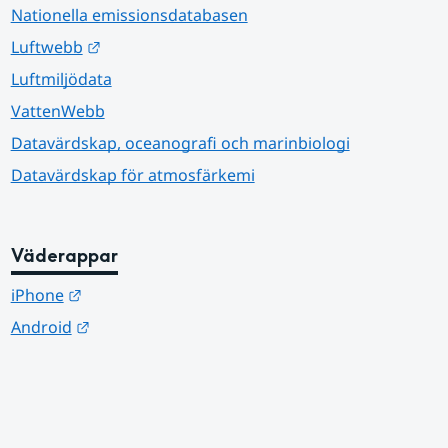
Nationella emissionsdatabasen
Länk till annan webbplats.
Luftwebb
Luftmiljödata
VattenWebb
Datavärdskap, oceanografi och marinbiologi
Datavärdskap för atmosfärkemi
Väderappar
Länk till annan webbplats.
iPhone
Länk till annan webbplats.
Android