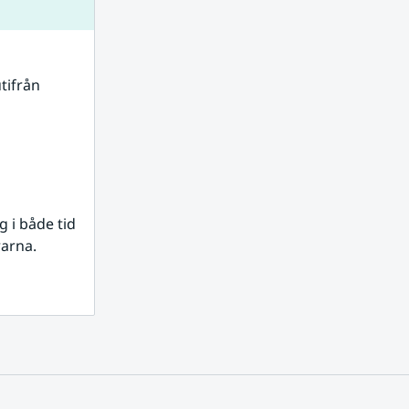
tifrån 
i både tid 
rarna.