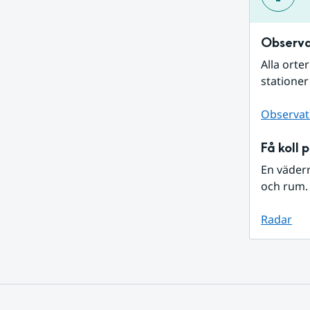
Observa
Alla orte
stationer
Observat
Få koll 
En väder
och rum. 
Radar