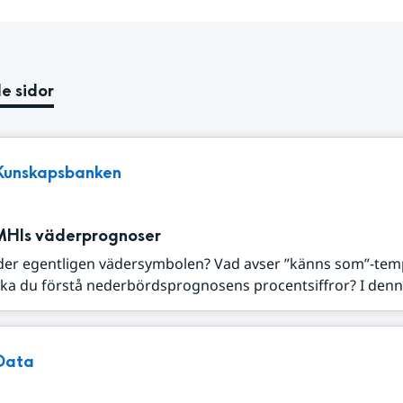
e sidor
Kunskapsbanken
MHIs väderprognoser
der egentligen vädersymbolen? Vad avser ”känns som”-tem
ka du förstå nederbördsprognosens procentsiffror? I denna
Data