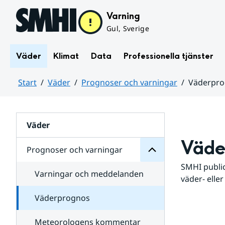
Hoppa till sidans innehåll
Varning
Gul, Sverige
Väder
Klimat
Data
Professionella tjänster
Start
Väder
Prognoser och varningar
Väderpr
varningar
och
Huvudinnehåll
Prognoser
för
Undersidor
Väder
Väde
Prognoser och varningar
SMHI public
Varningar och meddelanden
väder- eller
Väderprognos
Meteorologens kommentar