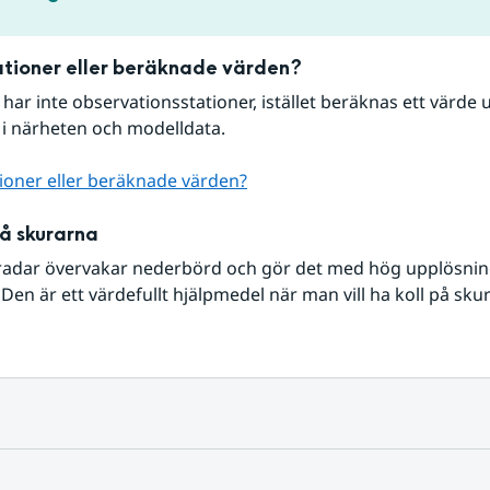
tioner eller beräknade värden?
r har inte observationsstationer, istället beräknas ett värde u
 i närheten och modelldata.
ioner eller beräknade värden?
på skurarna
radar övervakar nederbörd och gör det med hög upplösning 
Den är ett värdefullt hjälpmedel när man vill ha koll på sku