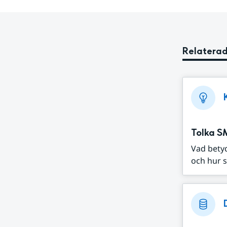
Relaterad
Tolka S
Vad bety
och hur s