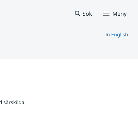
Sök
Meny
In English
 särskilda 