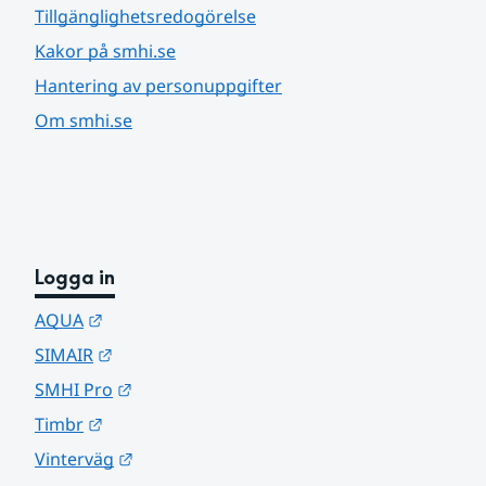
Tillgänglighetsredogörelse
Kakor på smhi.se
Hantering av personuppgifter
Om smhi.se
Logga in
Länk till annan webbplats.
AQUA
Länk till annan webbplats.
SIMAIR
Länk till annan webbplats.
SMHI Pro
Länk till annan webbplats.
Timbr
Länk till annan webbplats.
Vinterväg