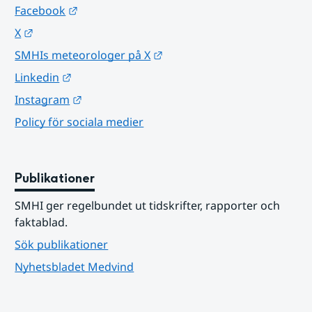
Länk till annan webbplats.
Facebook
Länk till annan webbplats.
X
Länk till annan webbplats.
SMHIs meteorologer på X
Länk till annan webbplats.
Linkedin
Länk till annan webbplats.
Instagram
Policy för sociala medier
Publikationer
SMHI ger regelbundet ut tidskrifter, rapporter och 
faktablad.
Sök publikationer
Nyhetsbladet Medvind