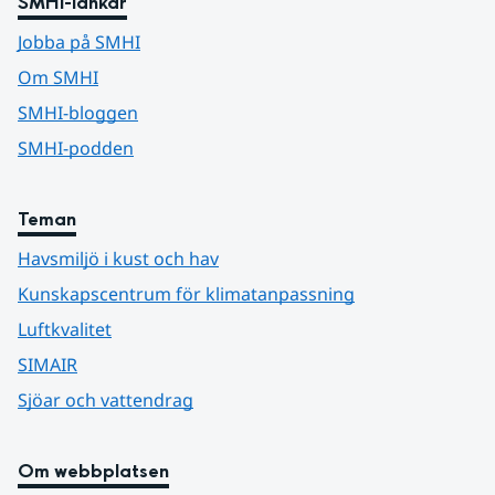
SMHI-länkar
Jobba på SMHI
Om SMHI
SMHI-bloggen
SMHI-podden
Teman
Havsmiljö i kust och hav
Kunskapscentrum för klimatanpassning
Luftkvalitet
SIMAIR
Sjöar och vattendrag
Om webbplatsen