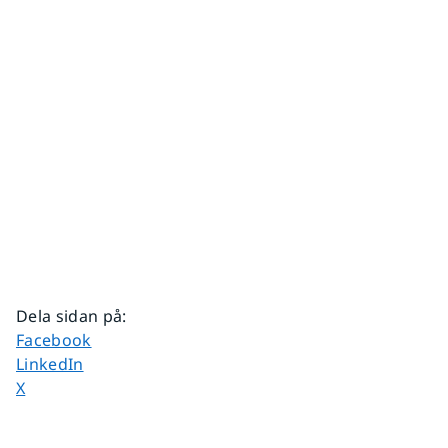
Dela sidan på
:
Dela sidan på
Facebook
Dela sidan på
LinkedIn
Dela sidan på
X