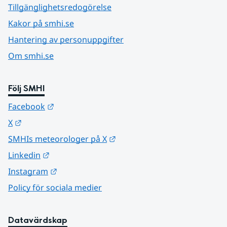
Tillgänglighetsredogörelse
Kakor på smhi.se
Hantering av personuppgifter
Om smhi.se
Följ SMHI
Länk till annan webbplats.
Facebook
Länk till annan webbplats.
X
Länk till annan webbplats.
SMHIs meteorologer på X
Länk till annan webbplats.
Linkedin
Länk till annan webbplats.
Instagram
Policy för sociala medier
Datavärdskap