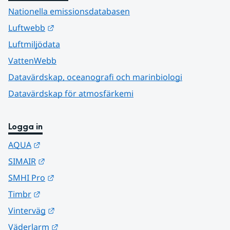
Nationella emissionsdatabasen
Länk till annan webbplats.
Luftwebb
Luftmiljödata
VattenWebb
Datavärdskap, oceanografi och marinbiologi
Datavärdskap för atmosfärkemi
Logga in
Länk till annan webbplats.
AQUA
Länk till annan webbplats.
SIMAIR
Länk till annan webbplats.
SMHI Pro
Länk till annan webbplats.
Timbr
Länk till annan webbplats.
Vinterväg
Länk till annan webbplats.
Väderlarm