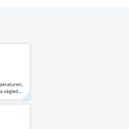
peraturen,
 vägled...