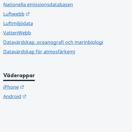
Nationella emissionsdatabasen
Länk till annan webbplats.
Luftwebb
Luftmiljödata
VattenWebb
Datavärdskap, oceanografi och marinbiologi
Datavärdskap för atmosfärkemi
Väderappar
Länk till annan webbplats.
iPhone
Länk till annan webbplats.
Android