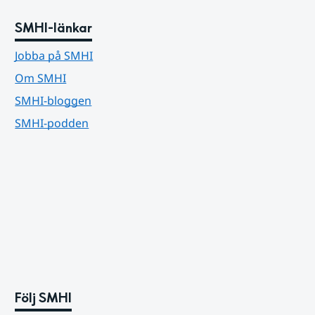
SMHI-länkar
Jobba på SMHI
Om SMHI
SMHI-bloggen
SMHI-podden
Följ SMHI