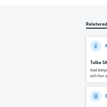
Relaterad
Tolka S
Vad bety
och hur s