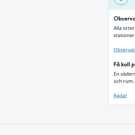
Observa
Alla orte
stationer
Observat
Få koll 
En väder
och rum. 
Radar