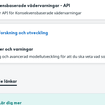
ensbaserade vädervarningar - API
r API för Konsekvensbaserade vädervarningar
Forskning och utveckling
er och varningar
 och avancerad modellutveckling för att du ska veta vad s
e länkar
Lär dig mer