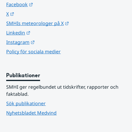
Länk till annan webbplats.
Facebook
Länk till annan webbplats.
X
Länk till annan webbplats.
SMHIs meteorologer på X
Länk till annan webbplats.
Linkedin
Länk till annan webbplats.
Instagram
Policy för sociala medier
Publikationer
SMHI ger regelbundet ut tidskrifter, rapporter och 
faktablad.
Sök publikationer
Nyhetsbladet Medvind