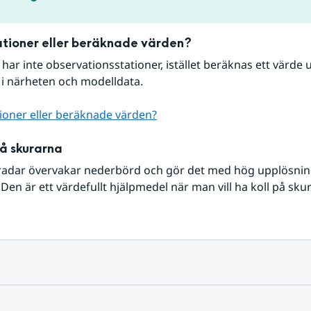
tioner eller beräknade värden?
r har inte observationsstationer, istället beräknas ett värde u
 i närheten och modelldata.
ioner eller beräknade värden?
på skurarna
radar övervakar nederbörd och gör det med hög upplösning 
Den är ett värdefullt hjälpmedel när man vill ha koll på sku