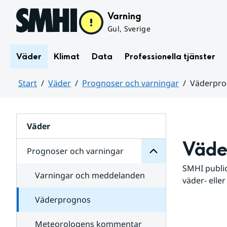
Hoppa till sidans innehåll
Varning
Gul, Sverige
Väder
Klimat
Data
Professionella tjänster
Start
Väder
Prognoser och varningar
Väderpr
varningar
och
Huvudinnehåll
Prognoser
för
Undersidor
Väder
Väde
Prognoser och varningar
SMHI public
Varningar och meddelanden
väder- eller
Väderprognos
Meteorologens kommentar