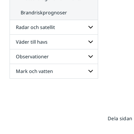
Brandriskprognoser
Radar och satellit
Väder till havs
Undersidor
för
Radar
Observationer
Undersidor
och
för
satellit
Väder
Mark och vatten
Undersidor
till
för
havs
Observationer
Undersidor
för
Mark
och
vatten
Dela sidan