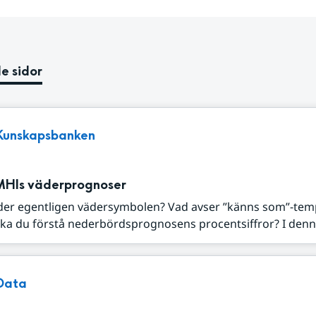
e sidor
Kunskapsbanken
MHIs väderprognoser
der egentligen vädersymbolen? Vad avser ”känns som”-tem
ka du förstå nederbördsprognosens procentsiffror? I denna
Data