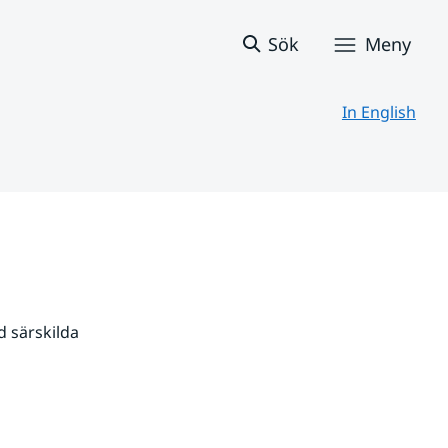
Sök
Meny
In English
 särskilda 