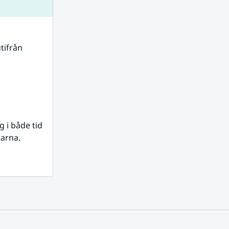
tifrån 
i både tid 
rarna.