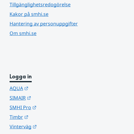
Tillgänglighetsredogörelse
Kakor på smhi.se
Hantering av personuppgifter
Om smhi.se
Logga in
Länk till annan webbplats.
AQUA
Länk till annan webbplats.
SIMAIR
Länk till annan webbplats.
SMHI Pro
Länk till annan webbplats.
Timbr
Länk till annan webbplats.
Vinterväg