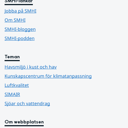
SMHI-länkar
Jobba på SMHI
Om SMHI
SMHI-bloggen
SMHI-podden
Teman
Havsmiljö i kust och hav
Kunskapscentrum för klimatanpassning
Luftkvalitet
SIMAIR
Sjöar och vattendrag
Om webbplatsen