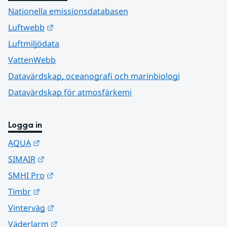
Nationella emissionsdatabasen
Länk till annan webbplats.
Luftwebb
Luftmiljödata
VattenWebb
Datavärdskap, oceanografi och marinbiologi
Datavärdskap för atmosfärkemi
Logga in
Länk till annan webbplats.
AQUA
Länk till annan webbplats.
SIMAIR
Länk till annan webbplats.
SMHI Pro
Länk till annan webbplats.
Timbr
Länk till annan webbplats.
Vinterväg
Länk till annan webbplats.
Väderlarm