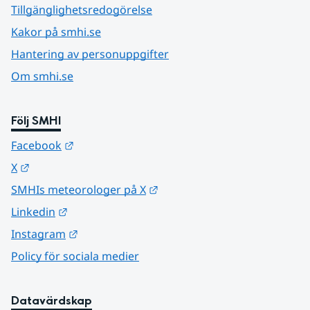
Tillgänglighetsredogörelse
Kakor på smhi.se
Hantering av personuppgifter
Om smhi.se
Följ SMHI
Länk till annan webbplats.
Facebook
Länk till annan webbplats.
X
Länk till annan webbplats.
SMHIs meteorologer på X
Länk till annan webbplats.
Linkedin
Länk till annan webbplats.
Instagram
Policy för sociala medier
Datavärdskap