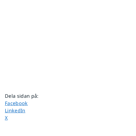
Dela sidan på
:
Dela sidan på
Facebook
Dela sidan på
LinkedIn
Dela sidan på
X