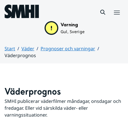
Hoppa till sidans innehåll
Meny
Varning
Gul, Sverige
Start
Väder
Prognoser och varningar
Väderprognos
Huvudinnehåll
Väderprognos
SMHI publicerar väderfilmer måndagar, onsdagar och 
fredagar. Eller vid särskilda väder- eller 
varningssituationer.