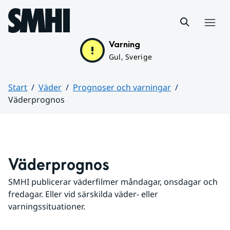
Hoppa till sidans innehåll
Meny
Varning
Gul, Sverige
Start
Väder
Prognoser och varningar
Väderprognos
Huvudinnehåll
Väderprognos
SMHI publicerar väderfilmer måndagar, onsdagar och 
fredagar. Eller vid särskilda väder- eller 
varningssituationer.