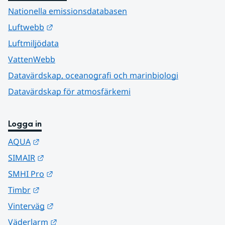
Nationella emissionsdatabasen
Länk till annan webbplats.
Luftwebb
Luftmiljödata
VattenWebb
Datavärdskap, oceanografi och marinbiologi
Datavärdskap för atmosfärkemi
Logga in
Länk till annan webbplats.
AQUA
Länk till annan webbplats.
SIMAIR
Länk till annan webbplats.
SMHI Pro
Länk till annan webbplats.
Timbr
Länk till annan webbplats.
Vinterväg
Länk till annan webbplats.
Väderlarm