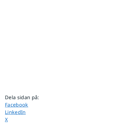
Dela sidan på
:
Dela sidan på
Facebook
Dela sidan på
LinkedIn
Dela sidan på
X