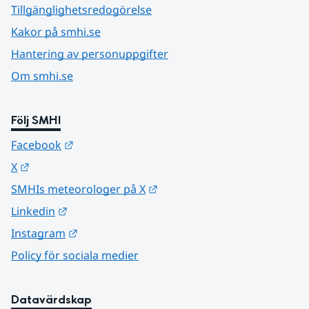
Tillgänglighetsredogörelse
Kakor på smhi.se
Hantering av personuppgifter
Om smhi.se
Följ SMHI
Länk till annan webbplats.
Facebook
Länk till annan webbplats.
X
Länk till annan webbplats.
SMHIs meteorologer på X
Länk till annan webbplats.
Linkedin
Länk till annan webbplats.
Instagram
Policy för sociala medier
Datavärdskap