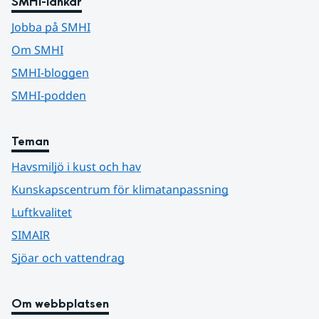
SMHI-länkar
Jobba på SMHI
Om SMHI
SMHI-bloggen
SMHI-podden
Teman
Havsmiljö i kust och hav
Kunskapscentrum för klimatanpassning
Luftkvalitet
SIMAIR
Sjöar och vattendrag
Om webbplatsen