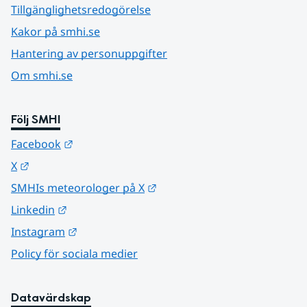
Tillgänglighetsredogörelse
Kakor på smhi.se
Hantering av personuppgifter
Om smhi.se
Följ SMHI
Länk till annan webbplats.
Facebook
Länk till annan webbplats.
X
Länk till annan webbplats.
SMHIs meteorologer på X
Länk till annan webbplats.
Linkedin
Länk till annan webbplats.
Instagram
Policy för sociala medier
Datavärdskap