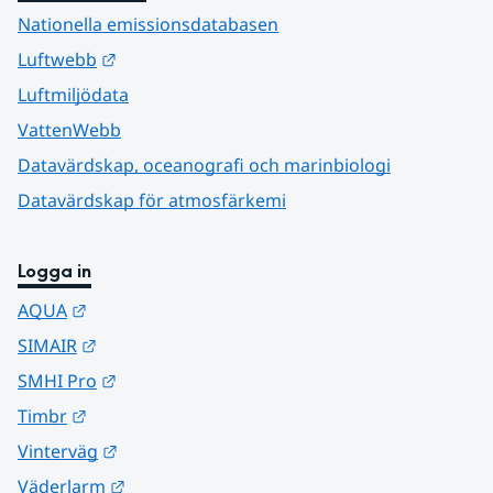
Nationella emissionsdatabasen
Länk till annan webbplats.
Luftwebb
Luftmiljödata
VattenWebb
Datavärdskap, oceanografi och marinbiologi
Datavärdskap för atmosfärkemi
Logga in
Länk till annan webbplats.
AQUA
Länk till annan webbplats.
SIMAIR
Länk till annan webbplats.
SMHI Pro
Länk till annan webbplats.
Timbr
Länk till annan webbplats.
Vinterväg
Länk till annan webbplats.
Väderlarm