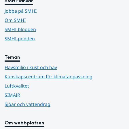
SMHI-länkar
Jobba på SMHI
Om SMHI
SMHI-bloggen
SMHI-podden
Teman
Havsmiljö i kust och hav
Kunskapscentrum för klimatanpassning
Luftkvalitet
SIMAIR
Sjöar och vattendrag
Om webbplatsen