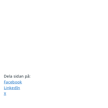
Dela sidan på
:
Dela sidan på
Facebook
Dela sidan på
LinkedIn
Dela sidan på
X