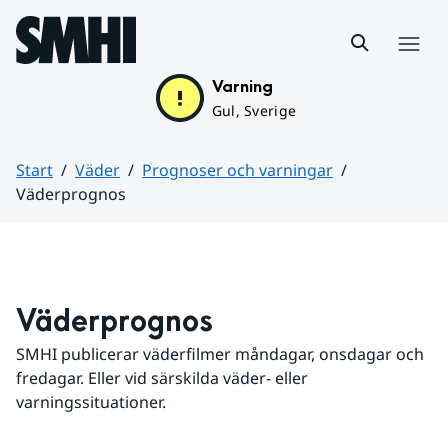
Hoppa till sidans innehåll
Meny
Varning
Gul, Sverige
Start
Väder
Prognoser och varningar
Väderprognos
Huvudinnehåll
Väderprognos
SMHI publicerar väderfilmer måndagar, onsdagar och 
fredagar. Eller vid särskilda väder- eller 
varningssituationer.