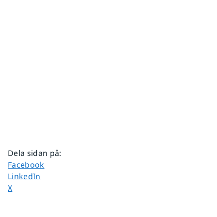
Dela sidan på
:
Dela sidan på
Facebook
Dela sidan på
LinkedIn
Dela sidan på
X