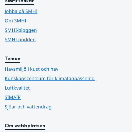
SMHI-länkar
Jobba på SMHI
Om SMHI
SMHI-bloggen
SMHI-podden
Teman
Havsmiljö i kust och hav
Kunskapscentrum för klimatanpassning
Luftkvalitet
SIMAIR
Sjöar och vattendrag
Om webbplatsen