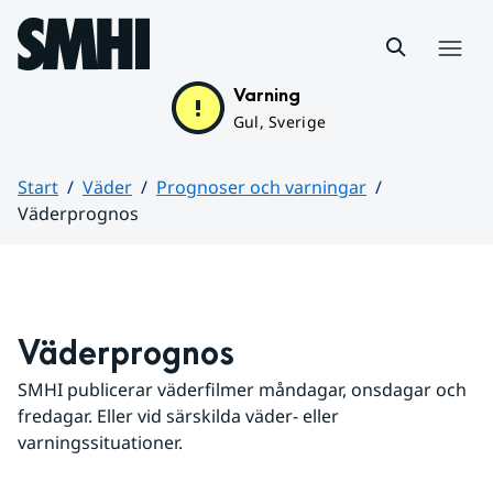
Hoppa till sidans innehåll
Meny
Varning
Gul, Sverige
Start
Väder
Prognoser och varningar
Väderprognos
Huvudinnehåll
Väderprognos
SMHI publicerar väderfilmer måndagar, onsdagar och 
fredagar. Eller vid särskilda väder- eller 
varningssituationer.