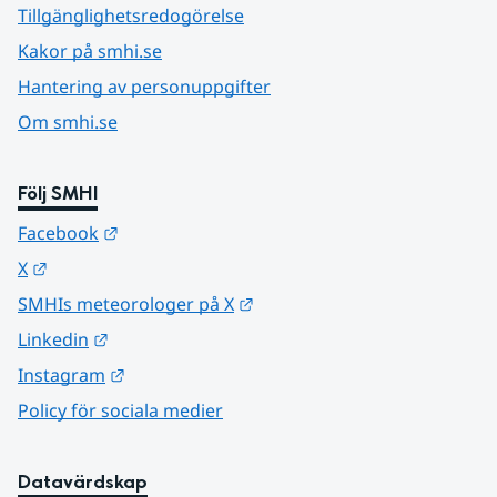
Tillgänglighetsredogörelse
Kakor på smhi.se
Hantering av personuppgifter
Om smhi.se
Följ SMHI
Länk till annan webbplats.
Facebook
Länk till annan webbplats.
X
Länk till annan webbplats.
SMHIs meteorologer på X
Länk till annan webbplats.
Linkedin
Länk till annan webbplats.
Instagram
Policy för sociala medier
Datavärdskap