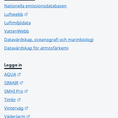
Nationella emissionsdatabasen
Länk till annan webbplats.
Luftwebb
Luftmiljödata
VattenWebb
Datavärdskap, oceanografi och marinbiologi
Datavärdskap för atmosfärkemi
Logga in
Länk till annan webbplats.
AQUA
Länk till annan webbplats.
SIMAIR
Länk till annan webbplats.
SMHI Pro
Länk till annan webbplats.
Timbr
Länk till annan webbplats.
Vinterväg
Länk till annan webbplats.
Väderlarm