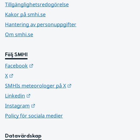
Tillgänglighetsredogörelse
Kakor på smhi.se
Hantering av personuppgifter
Om smhi.se
Följ SMHI
Länk till annan webbplats.
Facebook
Länk till annan webbplats.
X
Länk till annan webbplats.
SMHIs meteorologer på X
Länk till annan webbplats.
Linkedin
Länk till annan webbplats.
Instagram
Policy för sociala medier
Datavärdskap