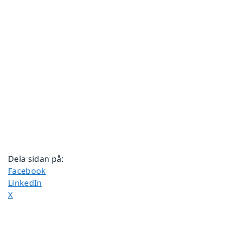
Dela sidan på
:
Dela sidan på
Facebook
Dela sidan på
LinkedIn
Dela sidan på
X