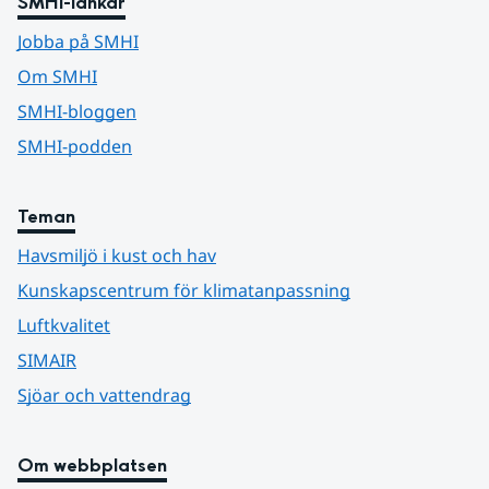
SMHI-länkar
Jobba på SMHI
Om SMHI
SMHI-bloggen
SMHI-podden
Teman
Havsmiljö i kust och hav
Kunskapscentrum för klimatanpassning
Luftkvalitet
SIMAIR
Sjöar och vattendrag
Om webbplatsen