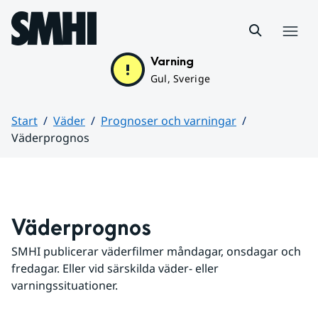
Hoppa till sidans innehåll
Meny
Varning
Gul, Sverige
Start
Väder
Prognoser och varningar
Väderprognos
Huvudinnehåll
Väderprognos
SMHI publicerar väderfilmer måndagar, onsdagar och 
fredagar. Eller vid särskilda väder- eller 
varningssituationer.