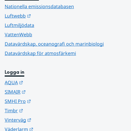
Nationella emissionsdatabasen
Länk till annan webbplats.
Luftwebb
Luftmiljödata
VattenWebb
Datavärdskap, oceanografi och marinbiologi
Datavärdskap för atmosfärkemi
Logga in
Länk till annan webbplats.
AQUA
Länk till annan webbplats.
SIMAIR
Länk till annan webbplats.
SMHI Pro
Länk till annan webbplats.
Timbr
Länk till annan webbplats.
Vinterväg
Länk till annan webbplats.
Väderlarm