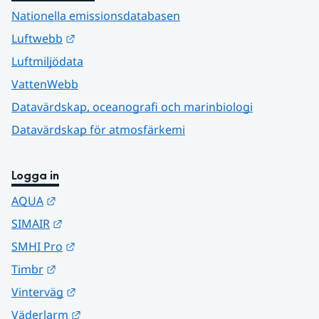
Nationella emissionsdatabasen
Länk till annan webbplats.
Luftwebb
Luftmiljödata
VattenWebb
Datavärdskap, oceanografi och marinbiologi
Datavärdskap för atmosfärkemi
Logga in
Länk till annan webbplats.
AQUA
Länk till annan webbplats.
SIMAIR
Länk till annan webbplats.
SMHI Pro
Länk till annan webbplats.
Timbr
Länk till annan webbplats.
Vinterväg
Länk till annan webbplats.
Väderlarm