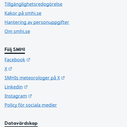
Tillgänglighetsredogörelse
Kakor på smhi.se
Hantering av personuppgifter
Om smhi.se
Följ SMHI
Länk till annan webbplats.
Facebook
Länk till annan webbplats.
X
Länk till annan webbplats.
SMHIs meteorologer på X
Länk till annan webbplats.
Linkedin
Länk till annan webbplats.
Instagram
Policy för sociala medier
Datavärdskap