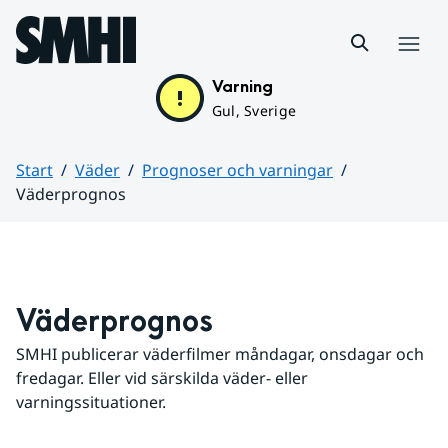
Hoppa till sidans innehåll
Meny
Varning
Gul, Sverige
Start
Väder
Prognoser och varningar
Väderprognos
Huvudinnehåll
Väderprognos
SMHI publicerar väderfilmer måndagar, onsdagar och 
fredagar. Eller vid särskilda väder- eller 
varningssituationer.