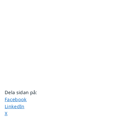
Dela sidan på
:
Dela sidan på
Facebook
Dela sidan på
LinkedIn
Dela sidan på
X