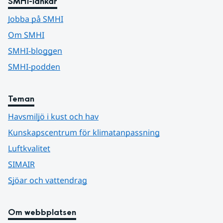
SMHI-länkar
Jobba på SMHI
Om SMHI
SMHI-bloggen
SMHI-podden
Teman
Havsmiljö i kust och hav
Kunskapscentrum för klimatanpassning
Luftkvalitet
SIMAIR
Sjöar och vattendrag
Om webbplatsen