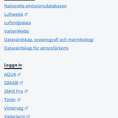
Nationella emissionsdatabasen
Länk till annan webbplats.
Luftwebb
Luftmiljödata
VattenWebb
Datavärdskap, oceanografi och marinbiologi
Datavärdskap för atmosfärkemi
Logga in
Länk till annan webbplats.
AQUA
Länk till annan webbplats.
SIMAIR
Länk till annan webbplats.
SMHI Pro
Länk till annan webbplats.
Timbr
Länk till annan webbplats.
Vinterväg
Länk till annan webbplats.
Väderlarm