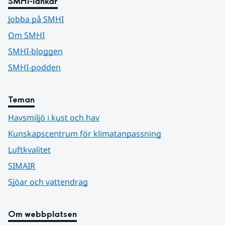
SMHI-länkar
Jobba på SMHI
Om SMHI
SMHI-bloggen
SMHI-podden
Teman
Havsmiljö i kust och hav
Kunskapscentrum för klimatanpassning
Luftkvalitet
SIMAIR
Sjöar och vattendrag
Om webbplatsen