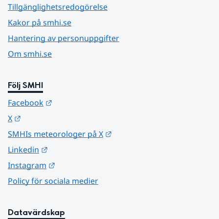
Tillgänglighetsredogörelse
Kakor på smhi.se
Hantering av personuppgifter
Om smhi.se
Följ SMHI
Länk till annan webbplats.
Facebook
Länk till annan webbplats.
X
Länk till annan webbplats.
SMHIs meteorologer på X
Länk till annan webbplats.
Linkedin
Länk till annan webbplats.
Instagram
Policy för sociala medier
Datavärdskap