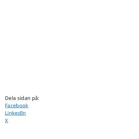
Dela sidan på
:
Dela sidan på
Facebook
Dela sidan på
LinkedIn
Dela sidan på
X