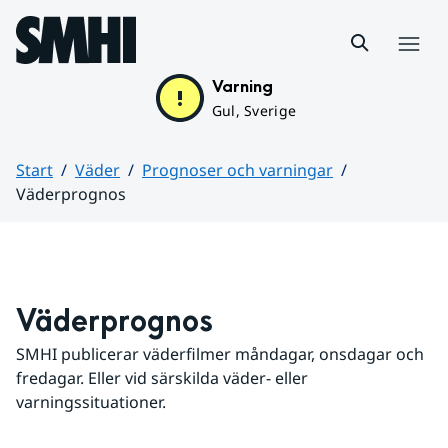
Hoppa till sidans innehåll
Meny
Varning
Gul, Sverige
Start
Väder
Prognoser och varningar
Väderprognos
Huvudinnehåll
Väderprognos
SMHI publicerar väderfilmer måndagar, onsdagar och 
fredagar. Eller vid särskilda väder- eller 
varningssituationer.