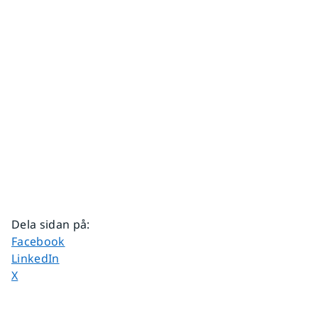
Dela sidan på
:
Dela sidan på
Facebook
Dela sidan på
LinkedIn
Dela sidan på
X