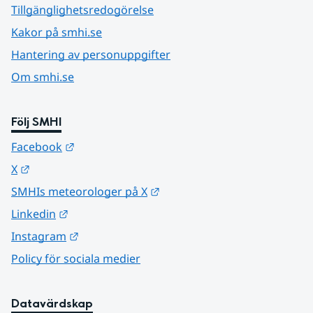
Tillgänglighetsredogörelse
Kakor på smhi.se
Hantering av personuppgifter
Om smhi.se
Följ SMHI
Länk till annan webbplats.
Facebook
Länk till annan webbplats.
X
Länk till annan webbplats.
SMHIs meteorologer på X
Länk till annan webbplats.
Linkedin
Länk till annan webbplats.
Instagram
Policy för sociala medier
Datavärdskap