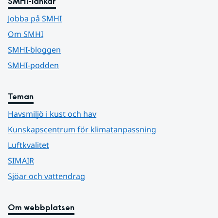
SMHI-länkar
Jobba på SMHI
Om SMHI
SMHI-bloggen
SMHI-podden
Teman
Havsmiljö i kust och hav
Kunskapscentrum för klimatanpassning
Luftkvalitet
SIMAIR
Sjöar och vattendrag
Om webbplatsen