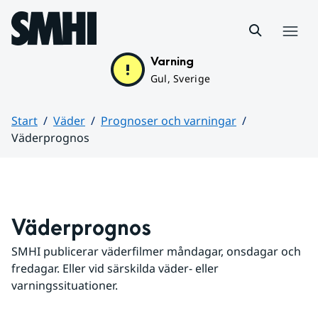
Hoppa till sidans innehåll
Meny
Varning
Gul, Sverige
Start
Väder
Prognoser och varningar
Väderprognos
Huvudinnehåll
Väderprognos
SMHI publicerar väderfilmer måndagar, onsdagar och 
fredagar. Eller vid särskilda väder- eller 
varningssituationer.