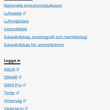
Nationella emissionsdatabasen
Länk till annan webbplats.
Luftwebb
Luftmiljödata
VattenWebb
Datavärdskap, oceanografi och marinbiologi
Datavärdskap för atmosfärkemi
Logga in
Länk till annan webbplats.
AQUA
Länk till annan webbplats.
SIMAIR
Länk till annan webbplats.
SMHI Pro
Länk till annan webbplats.
Timbr
Länk till annan webbplats.
Vinterväg
Länk till annan webbplats.
Väderlarm