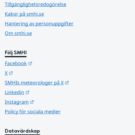
Tillgänglighetsredogörelse
Kakor på smhi.se
Hantering av personuppgifter
Om smhi.se
Följ SMHI
Länk till annan webbplats.
Facebook
Länk till annan webbplats.
X
Länk till annan webbplats.
SMHIs meteorologer på X
Länk till annan webbplats.
Linkedin
Länk till annan webbplats.
Instagram
Policy för sociala medier
Datavärdskap