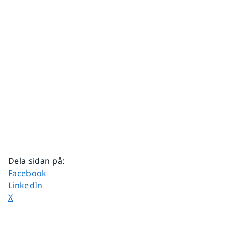
Dela sidan på
:
Dela sidan på
Facebook
Dela sidan på
LinkedIn
Dela sidan på
X