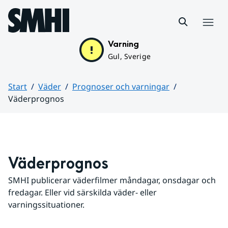
Hoppa till sidans innehåll
Meny
Varning
Gul, Sverige
Start
Väder
Prognoser och varningar
Väderprognos
Huvudinnehåll
Väderprognos
SMHI publicerar väderfilmer måndagar, onsdagar och 
fredagar. Eller vid särskilda väder- eller 
varningssituationer.