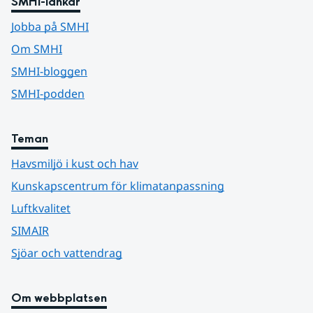
SMHI-länkar
Jobba på SMHI
Om SMHI
SMHI-bloggen
SMHI-podden
Teman
Havsmiljö i kust och hav
Kunskapscentrum för klimatanpassning
Luftkvalitet
SIMAIR
Sjöar och vattendrag
Om webbplatsen