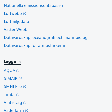
Nationella emissionsdatabasen
Länk till annan webbplats.
Luftwebb
Luftmiljödata
VattenWebb
Datavärdskap, oceanografi och marinbiologi
Datavärdskap för atmosfärkemi
Logga in
Länk till annan webbplats.
AQUA
Länk till annan webbplats.
SIMAIR
Länk till annan webbplats.
SMHI Pro
Länk till annan webbplats.
Timbr
Länk till annan webbplats.
Vinterväg
Länk till annan webbplats.
Väderlarm