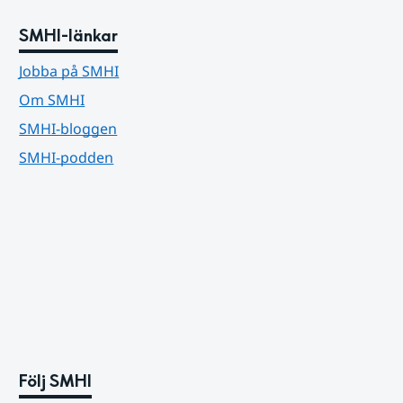
SMHI-länkar
Jobba på SMHI
Om SMHI
SMHI-bloggen
SMHI-podden
Följ SMHI