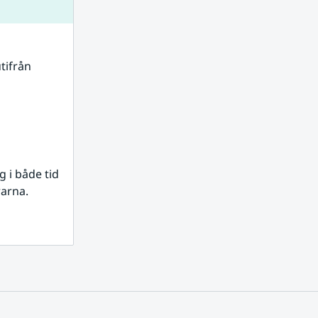
tifrån 
i både tid 
rarna.