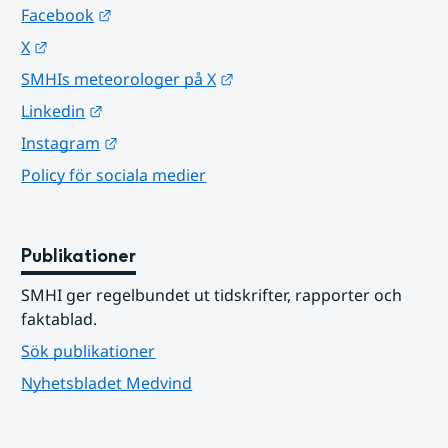
Länk till annan webbplats.
Facebook
Länk till annan webbplats.
X
Länk till annan webbplats.
SMHIs meteorologer på X
Länk till annan webbplats.
Linkedin
Länk till annan webbplats.
Instagram
Policy för sociala medier
Publikationer
SMHI ger regelbundet ut tidskrifter, rapporter och 
faktablad.
Sök publikationer
Nyhetsbladet Medvind