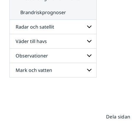
Brandriskprognoser
Radar och satellit
Väder till havs
Undersidor
för
Radar
Observationer
Undersidor
och
för
satellit
Väder
Mark och vatten
Undersidor
till
för
havs
Observationer
Undersidor
för
Mark
och
vatten
Dela sidan