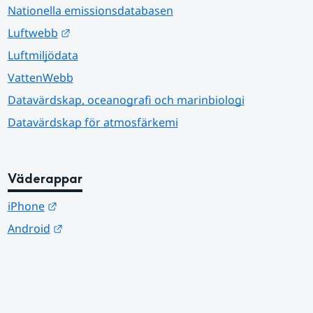
Nationella emissionsdatabasen
Länk till annan webbplats.
Luftwebb
Luftmiljödata
VattenWebb
Datavärdskap, oceanografi och marinbiologi
Datavärdskap för atmosfärkemi
Väderappar
Länk till annan webbplats.
iPhone
Länk till annan webbplats.
Android