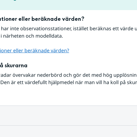
tioner eller beräknade värden?
r har inte observationsstationer, istället beräknas ett värde u
 i närheten och modelldata.
ioner eller beräknade värden?
på skurarna
radar övervakar nederbörd och gör det med hög upplösning 
Den är ett värdefullt hjälpmedel när man vill ha koll på sku