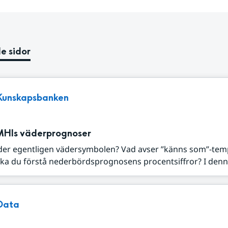
e sidor
Kunskapsbanken
MHIs väderprognoser
der egentligen vädersymbolen? Vad avser ”känns som”-tem
ka du förstå nederbördsprognosens procentsiffror? I denna
Data