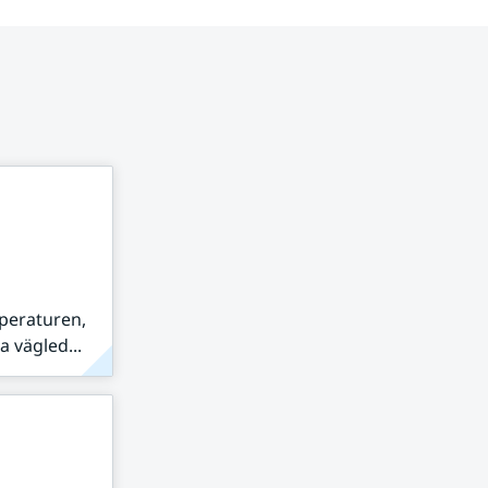
peraturen,
 vägled...