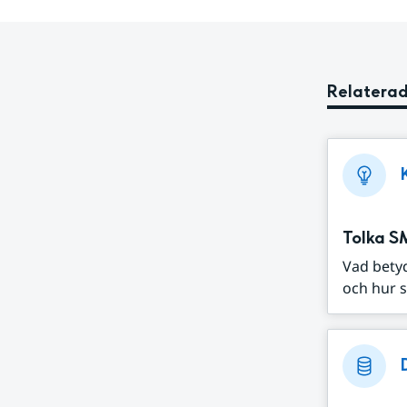
Relaterad
Tolka S
Vad bety
och hur s