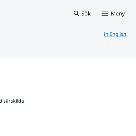
Sök
Meny
In English
 särskilda 