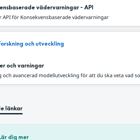
ensbaserade vädervarningar - API
r API för Konsekvensbaserade vädervarningar
Forskning och utveckling
er och varningar
 och avancerad modellutveckling för att du ska veta vad s
e länkar
Lär dig mer