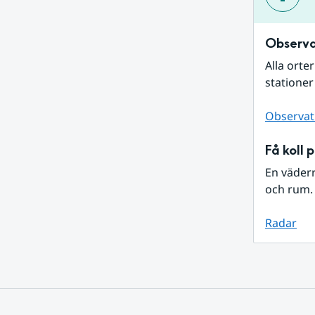
Observa
Alla orte
stationer
Observat
Få koll 
En väder
och rum. 
Radar