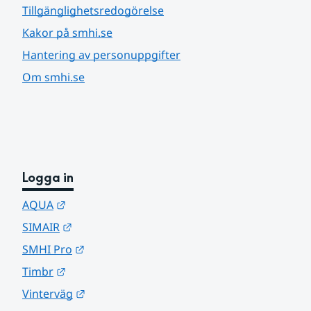
Tillgänglighetsredogörelse
Kakor på smhi.se
Hantering av personuppgifter
Om smhi.se
Logga in
Länk till annan webbplats.
AQUA
Länk till annan webbplats.
SIMAIR
Länk till annan webbplats.
SMHI Pro
Länk till annan webbplats.
Timbr
Länk till annan webbplats.
Vinterväg