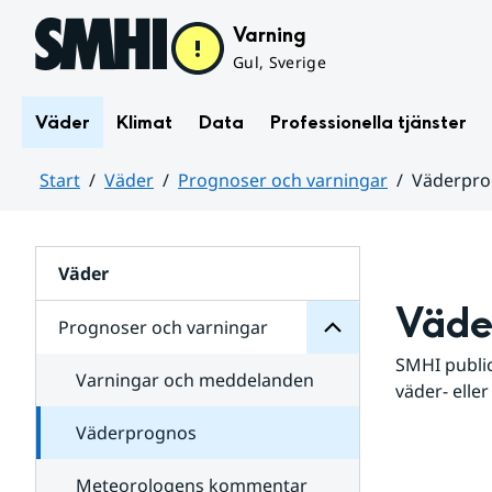
Hoppa till sidans innehåll
Varning
Gul, Sverige
Väder
Klimat
Data
Professionella tjänster
Start
Väder
Prognoser och varningar
Väderpr
varningar
och
Huvudinnehåll
Prognoser
för
Undersidor
Väder
Väde
Prognoser och varningar
SMHI public
Varningar och meddelanden
väder- eller
Väderprognos
Meteorologens kommentar