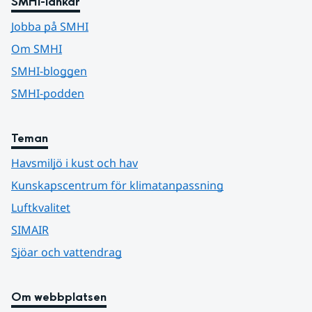
SMHI-länkar
Jobba på SMHI
Om SMHI
SMHI-bloggen
SMHI-podden
Teman
Havsmiljö i kust och hav
Kunskapscentrum för klimatanpassning
Luftkvalitet
SIMAIR
Sjöar och vattendrag
Om webbplatsen