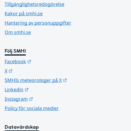
Tillgänglighetsredogörelse
Kakor på smhi.se
Hantering av personuppgifter
Om smhi.se
Följ SMHI
Länk till annan webbplats.
Facebook
Länk till annan webbplats.
X
Länk till annan webbplats.
SMHIs meteorologer på X
Länk till annan webbplats.
Linkedin
Länk till annan webbplats.
Instagram
Policy för sociala medier
Datavärdskap