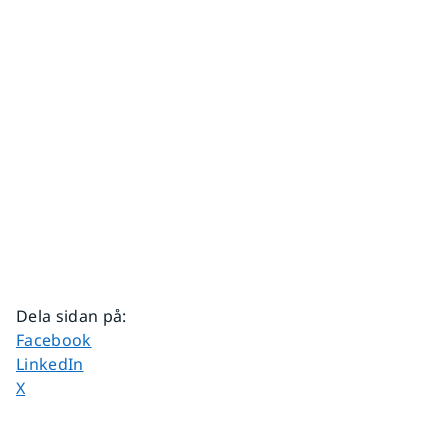
Dela sidan på
:
Dela sidan på
Facebook
Dela sidan på
LinkedIn
Dela sidan på
X