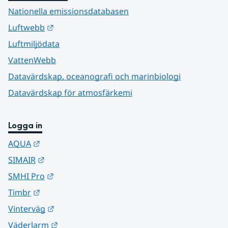
Nationella emissionsdatabasen
Länk till annan webbplats.
Luftwebb
Luftmiljödata
VattenWebb
Datavärdskap, oceanografi och marinbiologi
Datavärdskap för atmosfärkemi
Logga in
Länk till annan webbplats.
AQUA
Länk till annan webbplats.
SIMAIR
Länk till annan webbplats.
SMHI Pro
Länk till annan webbplats.
Timbr
Länk till annan webbplats.
Vinterväg
Länk till annan webbplats.
Väderlarm