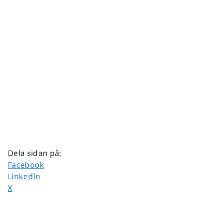
Dela sidan på
:
Dela sidan på
Facebook
Dela sidan på
LinkedIn
Dela sidan på
X