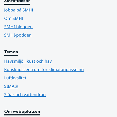
SMHI-länkar
Jobba på SMHI
Om SMHI
SMHI-bloggen
SMHI-podden
Teman
Havsmiljö i kust och hav
Kunskapscentrum för klimatanpassning
Luftkvalitet
SIMAIR
Sjöar och vattendrag
Om webbplatsen