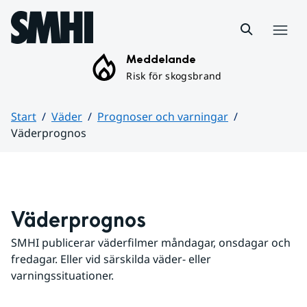
Hoppa till sidans innehåll
Meny
Meddelande
Risk för skogsbrand
Start
Väder
Prognoser och varningar
Väderprognos
Huvudinnehåll
Väderprognos
SMHI publicerar väderfilmer måndagar, onsdagar och 
fredagar. Eller vid särskilda väder- eller 
varningssituationer.