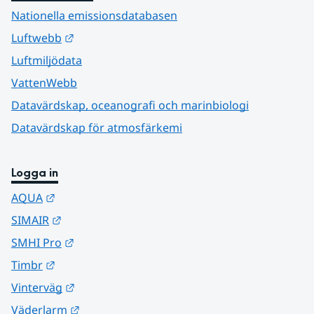
Nationella emissionsdatabasen
Länk till annan webbplats.
Luftwebb
Luftmiljödata
VattenWebb
Datavärdskap, oceanografi och marinbiologi
Datavärdskap för atmosfärkemi
Logga in
Länk till annan webbplats.
AQUA
Länk till annan webbplats.
SIMAIR
Länk till annan webbplats.
SMHI Pro
Länk till annan webbplats.
Timbr
Länk till annan webbplats.
Vinterväg
Länk till annan webbplats.
Väderlarm