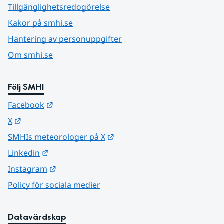
Tillgänglighetsredogörelse
Kakor på smhi.se
Hantering av personuppgifter
Om smhi.se
Följ SMHI
Länk till annan webbplats.
Facebook
Länk till annan webbplats.
X
Länk till annan webbplats.
SMHIs meteorologer på X
Länk till annan webbplats.
Linkedin
Länk till annan webbplats.
Instagram
Policy för sociala medier
Datavärdskap