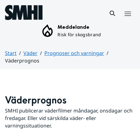
Hoppa till sidans innehåll
Meny
Meddelande
Risk för skogsbrand
Start
Väder
Prognoser och varningar
Väderprognos
Huvudinnehåll
Väderprognos
SMHI publicerar väderfilmer måndagar, onsdagar och 
fredagar. Eller vid särskilda väder- eller 
varningssituationer.