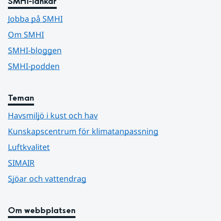
SMHI-länkar
Jobba på SMHI
Om SMHI
SMHI-bloggen
SMHI-podden
Teman
Havsmiljö i kust och hav
Kunskapscentrum för klimatanpassning
Luftkvalitet
SIMAIR
Sjöar och vattendrag
Om webbplatsen