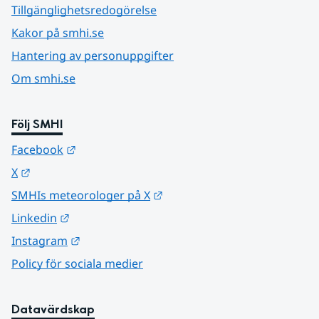
Tillgänglighetsredogörelse
Kakor på smhi.se
Hantering av personuppgifter
Om smhi.se
Följ SMHI
Länk till annan webbplats.
Facebook
Länk till annan webbplats.
X
Länk till annan webbplats.
SMHIs meteorologer på X
Länk till annan webbplats.
Linkedin
Länk till annan webbplats.
Instagram
Policy för sociala medier
Datavärdskap