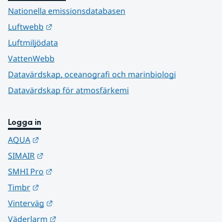
Nationella emissionsdatabasen
Länk till annan webbplats.
Luftwebb
Luftmiljödata
VattenWebb
Datavärdskap, oceanografi och marinbiologi
Datavärdskap för atmosfärkemi
Logga in
Länk till annan webbplats.
AQUA
Länk till annan webbplats.
SIMAIR
Länk till annan webbplats.
SMHI Pro
Länk till annan webbplats.
Timbr
Länk till annan webbplats.
Vinterväg
Länk till annan webbplats.
Väderlarm