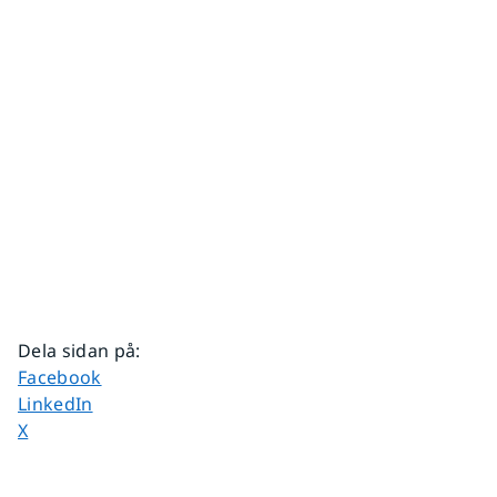
Dela sidan på
:
Dela sidan på
Facebook
Dela sidan på
LinkedIn
Dela sidan på
X