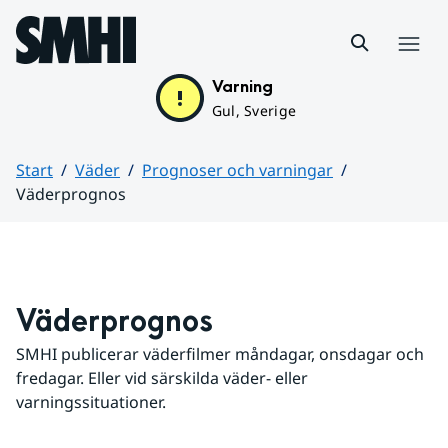
Hoppa till sidans innehåll
Meny
Varning
Gul, Sverige
Start
Väder
Prognoser och varningar
Väderprognos
Huvudinnehåll
Väderprognos
SMHI publicerar väderfilmer måndagar, onsdagar och 
fredagar. Eller vid särskilda väder- eller 
varningssituationer.