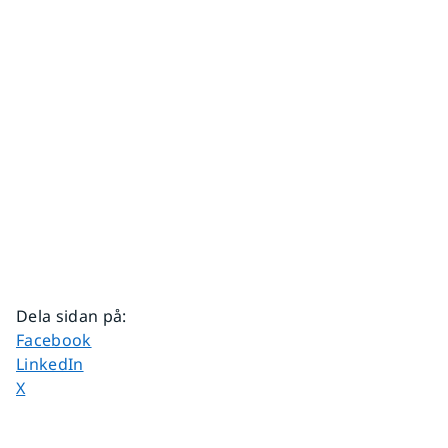
Dela sidan på
:
Dela sidan på
Facebook
Dela sidan på
LinkedIn
Dela sidan på
X