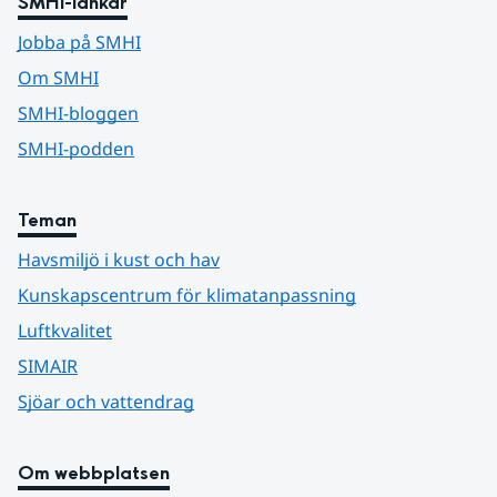
SMHI-länkar
Jobba på SMHI
Om SMHI
SMHI-bloggen
SMHI-podden
Teman
Havsmiljö i kust och hav
Kunskapscentrum för klimatanpassning
Luftkvalitet
SIMAIR
Sjöar och vattendrag
Om webbplatsen