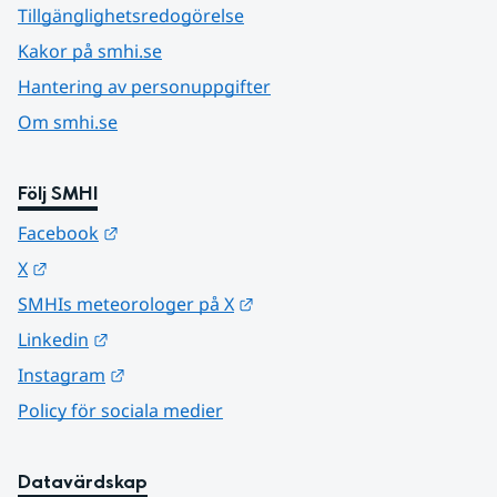
Tillgänglighetsredogörelse
Kakor på smhi.se
Hantering av personuppgifter
Om smhi.se
Följ SMHI
Länk till annan webbplats.
Facebook
Länk till annan webbplats.
X
Länk till annan webbplats.
SMHIs meteorologer på X
Länk till annan webbplats.
Linkedin
Länk till annan webbplats.
Instagram
Policy för sociala medier
Datavärdskap