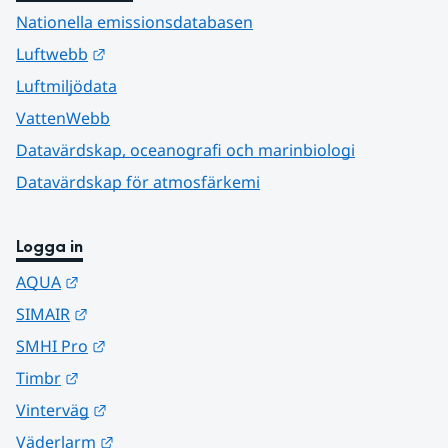
Nationella emissionsdatabasen
Länk till annan webbplats.
Luftwebb
Luftmiljödata
VattenWebb
Datavärdskap, oceanografi och marinbiologi
Datavärdskap för atmosfärkemi
Logga in
Länk till annan webbplats.
AQUA
Länk till annan webbplats.
SIMAIR
Länk till annan webbplats.
SMHI Pro
Länk till annan webbplats.
Timbr
Länk till annan webbplats.
Vinterväg
Länk till annan webbplats.
Väderlarm