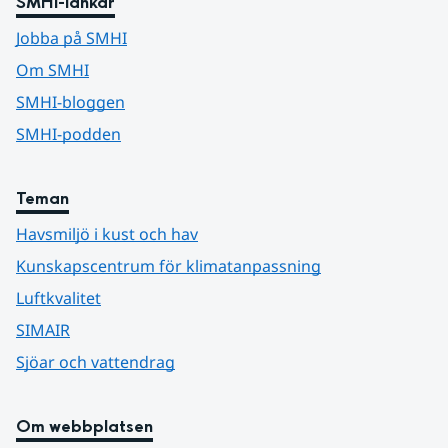
SMHI-länkar
Jobba på SMHI
Om SMHI
SMHI-bloggen
SMHI-podden
Teman
Havsmiljö i kust och hav
Kunskapscentrum för klimatanpassning
Luftkvalitet
SIMAIR
Sjöar och vattendrag
Om webbplatsen