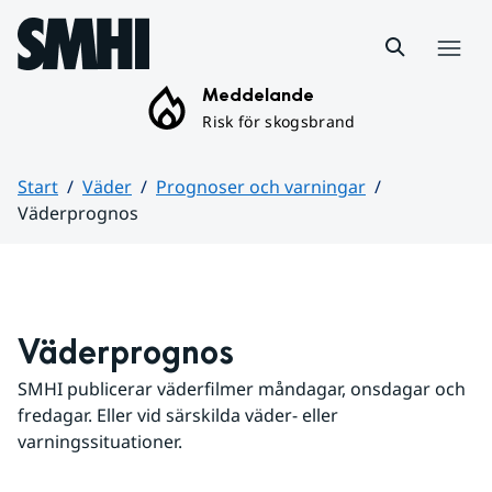
Hoppa till sidans innehåll
Meny
Meddelande
Risk för skogsbrand
Start
Väder
Prognoser och varningar
Väderprognos
Huvudinnehåll
Väderprognos
SMHI publicerar väderfilmer måndagar, onsdagar och 
fredagar. Eller vid särskilda väder- eller 
varningssituationer.