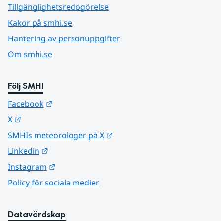
Tillgänglighetsredogörelse
Kakor på smhi.se
Hantering av personuppgifter
Om smhi.se
Följ SMHI
Länk till annan webbplats.
Facebook
Länk till annan webbplats.
X
Länk till annan webbplats.
SMHIs meteorologer på X
Länk till annan webbplats.
Linkedin
Länk till annan webbplats.
Instagram
Policy för sociala medier
Datavärdskap