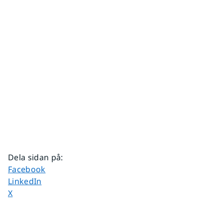
Dela sidan på
:
Dela sidan på
Facebook
Dela sidan på
LinkedIn
Dela sidan på
X