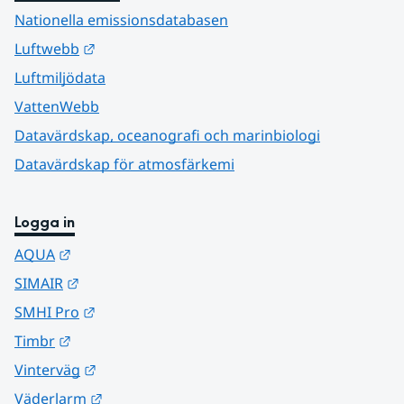
Nationella emissionsdatabasen
Länk till annan webbplats.
Luftwebb
Luftmiljödata
VattenWebb
Datavärdskap, oceanografi och marinbiologi
Datavärdskap för atmosfärkemi
Logga in
Länk till annan webbplats.
AQUA
Länk till annan webbplats.
SIMAIR
Länk till annan webbplats.
SMHI Pro
Länk till annan webbplats.
Timbr
Länk till annan webbplats.
Vinterväg
Länk till annan webbplats.
Väderlarm