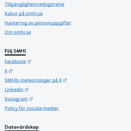
Tillgänglighetsredogörelse
Kakor på smhi.se
Hantering av personuppgifter
Om smhi.se
Följ SMHI
Länk till annan webbplats.
Facebook
Länk till annan webbplats.
X
Länk till annan webbplats.
SMHIs meteorologer på X
Länk till annan webbplats.
Linkedin
Länk till annan webbplats.
Instagram
Policy för sociala medier
Datavärdskap