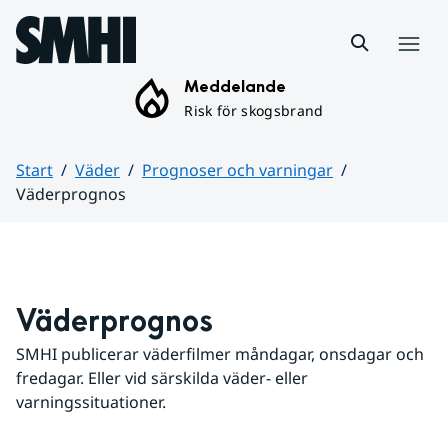
Hoppa till sidans innehåll
Meny
Meddelande
Risk för skogsbrand
Start
Väder
Prognoser och varningar
Väderprognos
Huvudinnehåll
Väderprognos
SMHI publicerar väderfilmer måndagar, onsdagar och 
fredagar. Eller vid särskilda väder- eller 
varningssituationer.