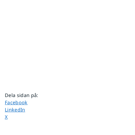
Dela sidan på
:
Dela sidan på
Facebook
Dela sidan på
LinkedIn
Dela sidan på
X