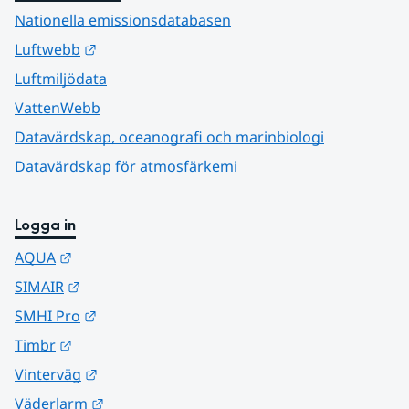
Nationella emissionsdatabasen
Länk till annan webbplats.
Luftwebb
Luftmiljödata
VattenWebb
Datavärdskap, oceanografi och marinbiologi
Datavärdskap för atmosfärkemi
Logga in
Länk till annan webbplats.
AQUA
Länk till annan webbplats.
SIMAIR
Länk till annan webbplats.
SMHI Pro
Länk till annan webbplats.
Timbr
Länk till annan webbplats.
Vinterväg
Länk till annan webbplats.
Väderlarm