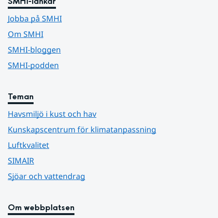
SMHI-länkar
Jobba på SMHI
Om SMHI
SMHI-bloggen
SMHI-podden
Teman
Havsmiljö i kust och hav
Kunskapscentrum för klimatanpassning
Luftkvalitet
SIMAIR
Sjöar och vattendrag
Om webbplatsen