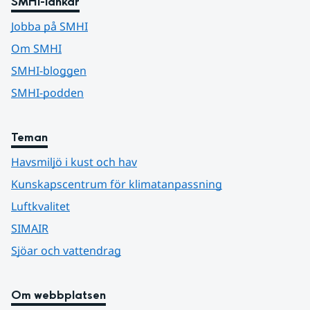
SMHI-länkar
Jobba på SMHI
Om SMHI
SMHI-bloggen
SMHI-podden
Teman
Havsmiljö i kust och hav
Kunskapscentrum för klimatanpassning
Luftkvalitet
SIMAIR
Sjöar och vattendrag
Om webbplatsen