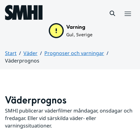
Hoppa till sidans innehåll
Meny
Varning
Gul, Sverige
Start
Väder
Prognoser och varningar
Väderprognos
Huvudinnehåll
Väderprognos
SMHI publicerar väderfilmer måndagar, onsdagar och 
fredagar. Eller vid särskilda väder- eller 
varningssituationer.