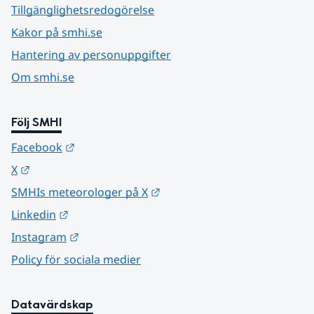
Tillgänglighetsredogörelse
Kakor på smhi.se
Hantering av personuppgifter
Om smhi.se
Följ SMHI
Länk till annan webbplats.
Facebook
Länk till annan webbplats.
X
Länk till annan webbplats.
SMHIs meteorologer på X
Länk till annan webbplats.
Linkedin
Länk till annan webbplats.
Instagram
Policy för sociala medier
Datavärdskap