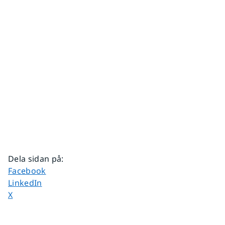
Dela sidan på
:
Dela sidan på
Facebook
Dela sidan på
LinkedIn
Dela sidan på
X