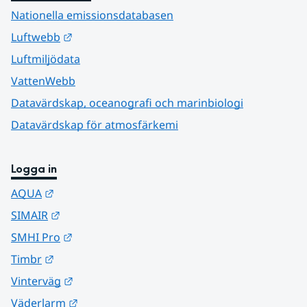
Nationella emissionsdatabasen
Länk till annan webbplats.
Luftwebb
Luftmiljödata
VattenWebb
Datavärdskap, oceanografi och marinbiologi
Datavärdskap för atmosfärkemi
Logga in
Länk till annan webbplats.
AQUA
Länk till annan webbplats.
SIMAIR
Länk till annan webbplats.
SMHI Pro
Länk till annan webbplats.
Timbr
Länk till annan webbplats.
Vinterväg
Länk till annan webbplats.
Väderlarm