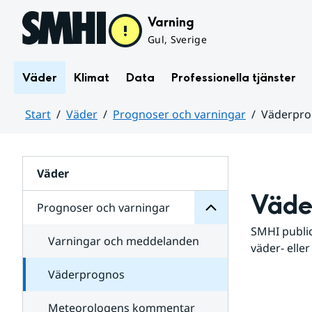
Hoppa till sidans innehåll
Varning
Gul, Sverige
Väder
Klimat
Data
Professionella tjänster
Start
Väder
Prognoser och varningar
Väderpr
varningar
och
Huvudinnehåll
Prognoser
för
Undersidor
Väder
Väde
Prognoser och varningar
SMHI public
Varningar och meddelanden
väder- eller
Väderprognos
Meteorologens kommentar