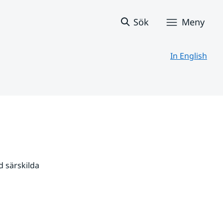
Sök
Meny
In English
 särskilda 