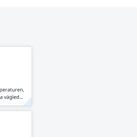
peraturen,
 vägled...