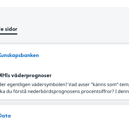
e sidor
Kunskapsbanken
MHIs väderprognoser
der egentligen vädersymbolen? Vad avser ”känns som”-tem
ka du förstå nederbördsprognosens procentsiffror? I denna
Data