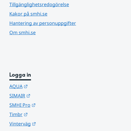
Tillgänglighetsredogörelse
Kakor på smhi.se
Hantering av personuppgifter
Om smhi.se
Logga in
Länk till annan webbplats.
AQUA
Länk till annan webbplats.
SIMAIR
Länk till annan webbplats.
SMHI Pro
Länk till annan webbplats.
Timbr
Länk till annan webbplats.
Vinterväg