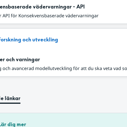
ensbaserade vädervarningar - API
r API för Konsekvensbaserade vädervarningar
Forskning och utveckling
er och varningar
 och avancerad modellutveckling för att du ska veta vad s
e länkar
Lär dig mer