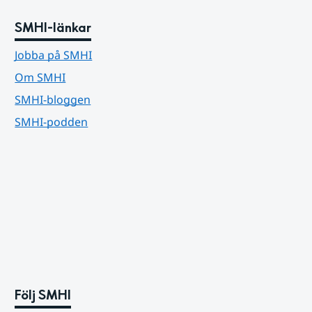
SMHI-länkar
Jobba på SMHI
Om SMHI
SMHI-bloggen
SMHI-podden
Följ SMHI