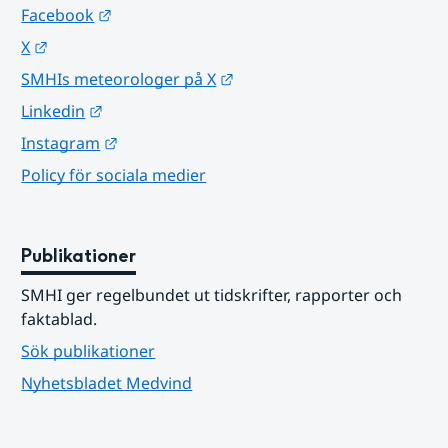
Länk till annan webbplats.
Facebook
Länk till annan webbplats.
X
Länk till annan webbplats.
SMHIs meteorologer på X
Länk till annan webbplats.
Linkedin
Länk till annan webbplats.
Instagram
Policy för sociala medier
Publikationer
SMHI ger regelbundet ut tidskrifter, rapporter och 
faktablad.
Sök publikationer
Nyhetsbladet Medvind