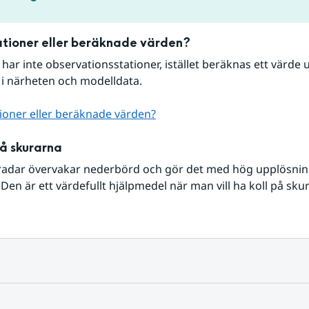
tioner eller beräknade värden?
r har inte observationsstationer, istället beräknas ett värde u
 i närheten och modelldata.
ioner eller beräknade värden?
på skurarna
radar övervakar nederbörd och gör det med hög upplösning 
Den är ett värdefullt hjälpmedel när man vill ha koll på sku