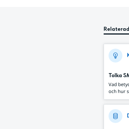
Relaterad
Tolka S
Vad bety
och hur s