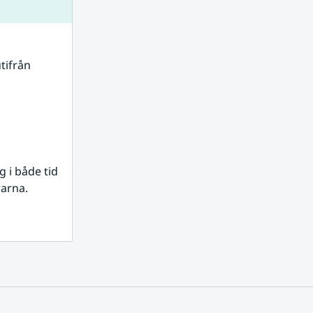
tifrån 
i både tid 
rarna.