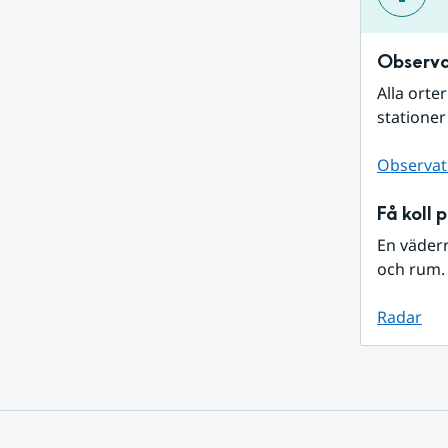
Observa
Alla orte
stationer
Observat
Få koll 
En väder
och rum. 
Radar