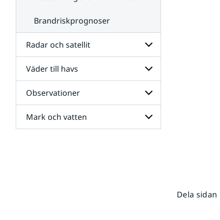
Brandriskprognoser
Radar och satellit
Väder till havs
Undersidor
för
Radar
Observationer
Undersidor
och
för
satellit
Väder
Mark och vatten
Undersidor
till
för
havs
Observationer
Undersidor
för
Mark
och
vatten
Dela sidan