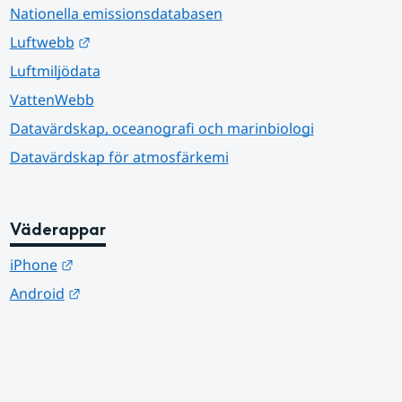
Nationella emissionsdatabasen
Länk till annan webbplats.
Luftwebb
Luftmiljödata
VattenWebb
Datavärdskap, oceanografi och marinbiologi
Datavärdskap för atmosfärkemi
Väderappar
Länk till annan webbplats.
iPhone
Länk till annan webbplats.
Android