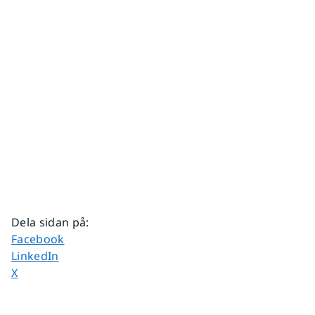
Dela sidan på
:
Dela sidan på
Facebook
Dela sidan på
LinkedIn
Dela sidan på
X