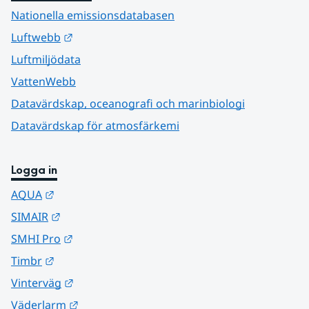
Nationella emissionsdatabasen
Länk till annan webbplats.
Luftwebb
Luftmiljödata
VattenWebb
Datavärdskap, oceanografi och marinbiologi
Datavärdskap för atmosfärkemi
Logga in
Länk till annan webbplats.
AQUA
Länk till annan webbplats.
SIMAIR
Länk till annan webbplats.
SMHI Pro
Länk till annan webbplats.
Timbr
Länk till annan webbplats.
Vinterväg
Länk till annan webbplats.
Väderlarm