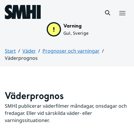
Hoppa till sidans innehåll
Meny
Varning
Gul, Sverige
Start
Väder
Prognoser och varningar
Väderprognos
Huvudinnehåll
Väderprognos
SMHI publicerar väderfilmer måndagar, onsdagar och 
fredagar. Eller vid särskilda väder- eller 
varningssituationer.