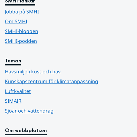
SMHI-länkar
Jobba på SMHI
Om SMHI
SMHI-bloggen
SMHI-podden
Teman
Havsmiljö i kust och hav
Kunskapscentrum för klimatanpassning
Luftkvalitet
SIMAIR
Sjöar och vattendrag
Om webbplatsen