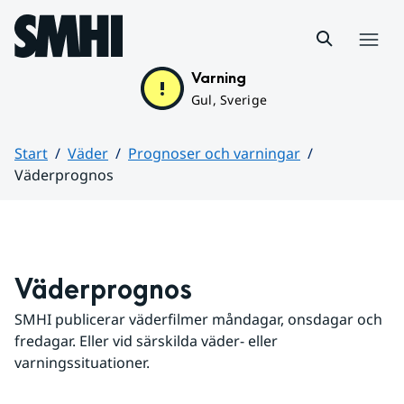
Hoppa till sidans innehåll
Meny
Varning
Gul, Sverige
Start
Väder
Prognoser och varningar
Väderprognos
Huvudinnehåll
Väderprognos
SMHI publicerar väderfilmer måndagar, onsdagar och 
fredagar. Eller vid särskilda väder- eller 
varningssituationer.