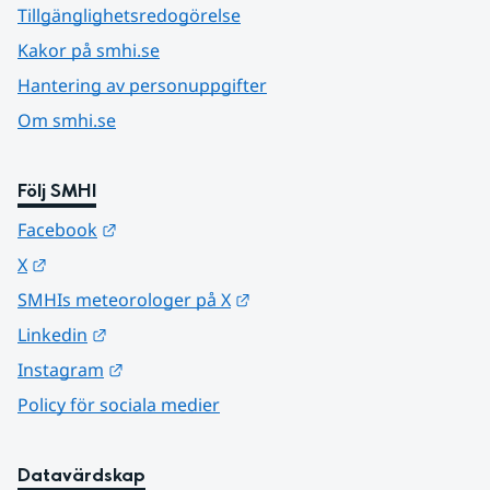
Tillgänglighetsredogörelse
Kakor på smhi.se
Hantering av personuppgifter
Om smhi.se
Följ SMHI
Länk till annan webbplats.
Facebook
Länk till annan webbplats.
X
Länk till annan webbplats.
SMHIs meteorologer på X
Länk till annan webbplats.
Linkedin
Länk till annan webbplats.
Instagram
Policy för sociala medier
Datavärdskap