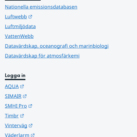
Nationella emissionsdatabasen
Länk till annan webbplats.
Luftwebb
Luftmiljödata
VattenWebb
Datavärdskap, oceanografi och marinbiologi
Datavärdskap för atmosfärkemi
Logga in
Länk till annan webbplats.
AQUA
Länk till annan webbplats.
SIMAIR
Länk till annan webbplats.
SMHI Pro
Länk till annan webbplats.
Timbr
Länk till annan webbplats.
Vinterväg
Länk till annan webbplats.
Väderlarm