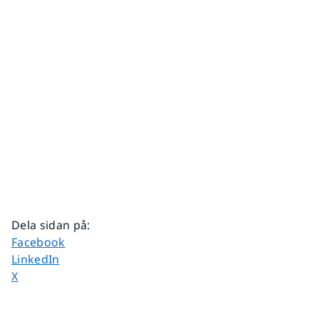
Dela sidan på
:
Dela sidan på
Facebook
Dela sidan på
LinkedIn
Dela sidan på
X