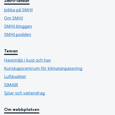
SMHI-länkar
Jobba på SMHI
Om SMHI
SMHI-bloggen
SMHI-podden
Teman
Havsmiljö i kust och hav
Kunskapscentrum för klimatanpassning
Luftkvalitet
SIMAIR
Sjöar och vattendrag
Om webbplatsen