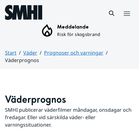
Hoppa till sidans innehåll
Meny
Meddelande
Risk för skogsbrand
Start
Väder
Prognoser och varningar
Väderprognos
Huvudinnehåll
Väderprognos
SMHI publicerar väderfilmer måndagar, onsdagar och 
fredagar. Eller vid särskilda väder- eller 
varningssituationer.