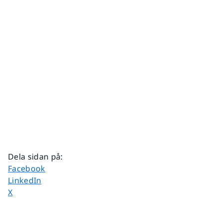
Dela sidan på
:
Dela sidan på
Facebook
Dela sidan på
LinkedIn
Dela sidan på
X