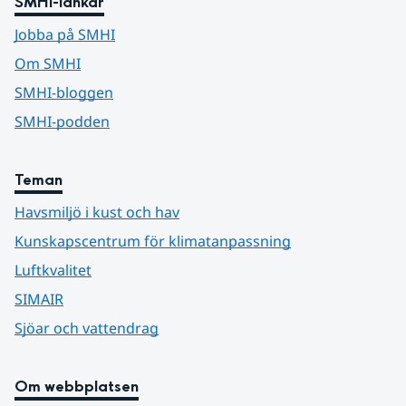
SMHI-länkar
Jobba på SMHI
Om SMHI
SMHI-bloggen
SMHI-podden
Teman
Havsmiljö i kust och hav
Kunskapscentrum för klimatanpassning
Luftkvalitet
SIMAIR
Sjöar och vattendrag
Om webbplatsen