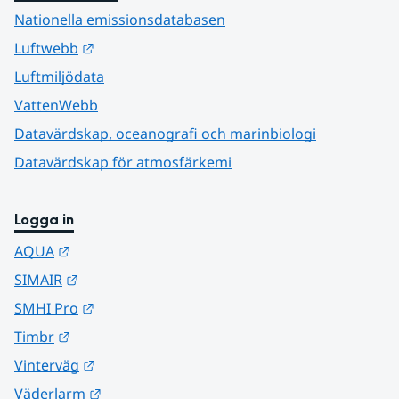
Nationella emissionsdatabasen
Länk till annan webbplats.
Luftwebb
Luftmiljödata
VattenWebb
Datavärdskap, oceanografi och marinbiologi
Datavärdskap för atmosfärkemi
Logga in
Länk till annan webbplats.
AQUA
Länk till annan webbplats.
SIMAIR
Länk till annan webbplats.
SMHI Pro
Länk till annan webbplats.
Timbr
Länk till annan webbplats.
Vinterväg
Länk till annan webbplats.
Väderlarm