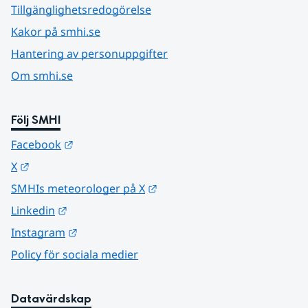
Tillgänglighetsredogörelse
Kakor på smhi.se
Hantering av personuppgifter
Om smhi.se
Följ SMHI
Länk till annan webbplats.
Facebook
Länk till annan webbplats.
X
Länk till annan webbplats.
SMHIs meteorologer på X
Länk till annan webbplats.
Linkedin
Länk till annan webbplats.
Instagram
Policy för sociala medier
Datavärdskap