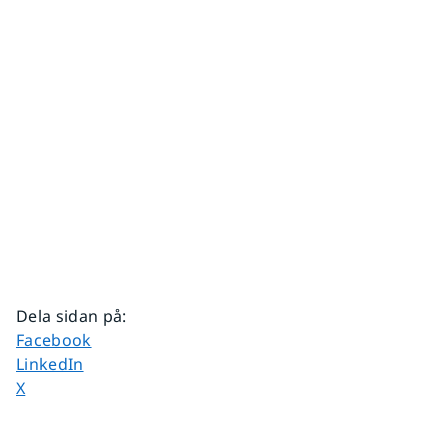
Dela sidan på
:
Dela sidan på
Facebook
Dela sidan på
LinkedIn
Dela sidan på
X