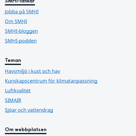
SMHI-länkar
Jobba på SMHI
Om SMHI
SMHI-bloggen
SMHI-podden
Teman
Havsmiljö i kust och hav
Kunskapscentrum för klimatanpassning
Luftkvalitet
SIMAIR
Sjöar och vattendrag
Om webbplatsen