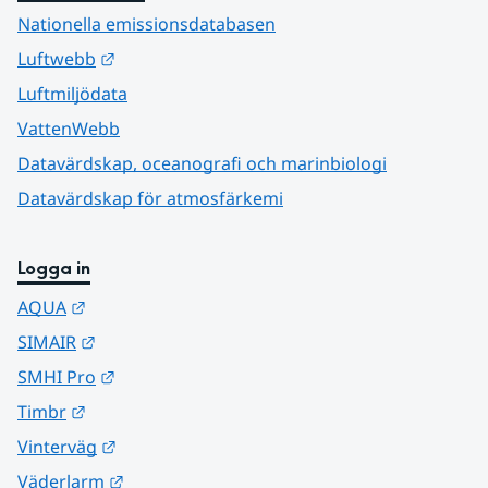
Nationella emissionsdatabasen
Länk till annan webbplats.
Luftwebb
Luftmiljödata
VattenWebb
Datavärdskap, oceanografi och marinbiologi
Datavärdskap för atmosfärkemi
Logga in
Länk till annan webbplats.
AQUA
Länk till annan webbplats.
SIMAIR
Länk till annan webbplats.
SMHI Pro
Länk till annan webbplats.
Timbr
Länk till annan webbplats.
Vinterväg
Länk till annan webbplats.
Väderlarm