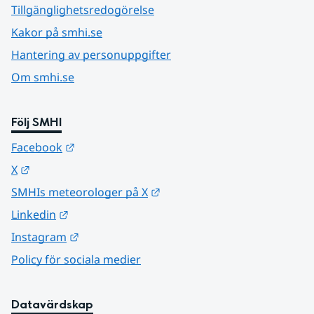
Tillgänglighetsredogörelse
Kakor på smhi.se
Hantering av personuppgifter
Om smhi.se
Följ SMHI
Länk till annan webbplats.
Facebook
Länk till annan webbplats.
X
Länk till annan webbplats.
SMHIs meteorologer på X
Länk till annan webbplats.
Linkedin
Länk till annan webbplats.
Instagram
Policy för sociala medier
Datavärdskap