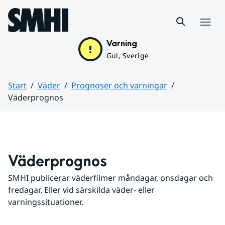
Hoppa till sidans innehåll
Meny
Varning
Gul, Sverige
Start
Väder
Prognoser och varningar
Väderprognos
Huvudinnehåll
Väderprognos
SMHI publicerar väderfilmer måndagar, onsdagar och 
fredagar. Eller vid särskilda väder- eller 
varningssituationer.